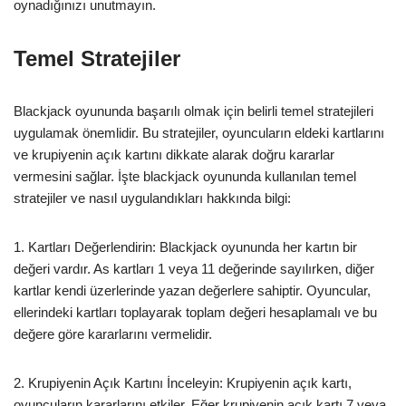
oynadığınızı unutmayın.
Temel Stratejiler
Blackjack oyununda başarılı olmak için belirli temel stratejileri
uygulamak önemlidir. Bu stratejiler, oyuncuların eldeki kartlarını
ve krupiyenin açık kartını dikkate alarak doğru kararlar
vermesini sağlar. İşte blackjack oyununda kullanılan temel
stratejiler ve nasıl uygulandıkları hakkında bilgi:
1. Kartları Değerlendirin: Blackjack oyununda her kartın bir
değeri vardır. As kartları 1 veya 11 değerinde sayılırken, diğer
kartlar kendi üzerlerinde yazan değerlere sahiptir. Oyuncular,
ellerindeki kartları toplayarak toplam değeri hesaplamalı ve bu
değere göre kararlarını vermelidir.
2. Krupiyenin Açık Kartını İnceleyin: Krupiyenin açık kartı,
oyuncuların kararlarını etkiler. Eğer krupiyenin açık kartı 7 veya