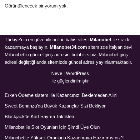
Görüntülenecek bir yorum yok.
Türkiye'nin en güvenilir online bahis sitesi
Milanobet
ile siz de
kazanmaya başlayın.
Milanobet34.com
sitemizde İtalyan devi
Milanobet'in güncel giriş adresini bulabilirsiniz. Milanobet giriş
adresi değiştiği anda sitemizde güncel adres yayınlanmaktadır.
Neve
|
WordPress
ile güçlendirilmiştir
Erken Ödeme sistemi ile Kazancınızı Beklemeden Alın!
Sweet Bonanza’da Büyük Kazançlar Sizi Bekliyor
Blackjack’te Kart Sayma Taktikleri
Milanobet ile Slot Oyunları İçin Şimdi Üye Olun
Milanobet’te Yüksek Oranlarla Kazanmaya Hazır mısınız?