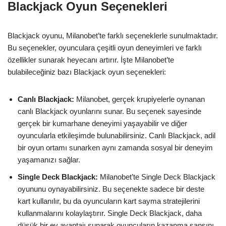
Blackjack Oyun Seçenekleri
Blackjack oyunu, Milanobet’te farklı seçeneklerle sunulmaktadır.
Bu seçenekler, oyunculara çeşitli oyun deneyimleri ve farklı
özellikler sunarak heyecanı artırır. İşte Milanobet’te
bulabileceğiniz bazı Blackjack oyun seçenekleri:
Canlı Blackjack:
Milanobet, gerçek krupiyelerle oynanan
canlı Blackjack oyunlarını sunar. Bu seçenek sayesinde
gerçek bir kumarhane deneyimi yaşayabilir ve diğer
oyuncularla etkileşimde bulunabilirsiniz. Canlı Blackjack, adil
bir oyun ortamı sunarken aynı zamanda sosyal bir deneyim
yaşamanızı sağlar.
Single Deck Blackjack:
Milanobet’te Single Deck Blackjack
oyununu oynayabilirsiniz. Bu seçenekte sadece bir deste
kart kullanılır, bu da oyuncuların kart sayma stratejilerini
kullanmalarını kolaylaştırır. Single Deck Blackjack, daha
düşük bir ev avantajı sunarak oyuncuların kazanma şansını