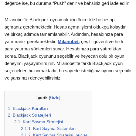
değerde ise, bu duruma “Push” denir ve bahsiniz geri iade edilir.
Milanobet’te Blackjack oynamak için öncelikle bir hesap
açmanız gerekmektedir. Hesap açma işlemi oldukça kolaydır
ve birkaç adımda tamamlanabilir. Ardından, hesabınıza para
yatırmanız gerekmektedir.
Milanobet
, çeşitli güvenli ve hızlı
para yatırma yöntemleri sunar. Hesabınıza para yatırdıktan
sonra, Blackjack oyununu seçebilir ve heyecan dolu bir oyun
deneyimi yaşayabilirsiniz. Milanobet’te farklı Blackjack oyun
seçenekleri bulunmaktadır, bu sayede istediğiniz oyunu seçebilir
ve şansınızı deneyebilirsiniz.
İçerik
[
Gizle
]
1.
Blackjack Kuralları
2.
Blackjack Stratejileri
2.1.
Kart Sayma Stratejisi
2.1.1.
Kart Sayma Sistemleri
2.1.2.
Kart Sayma Stratejisi İpuçları