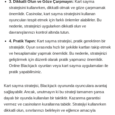
3. Dikkatli Olun ve Göze Çarpmayın:
Kart sayma
stratejisini kullanırken, dikkatli olmak ve göze çarpmamak
önemlidir. Casinolar, kart sayma stratejisini kullanan
oyuncuları tespit etmek için farklı önlemler alabilirler. Bu
nedenle, stratejinizi uygularken dikkatli olun ve
davranışlarınızı kontrol altında tutun.
4. Pratik Yapın:
Kart sayma stratejisi, pratik gerektiren bir
stratejidir. Oyun sırasında hızlı bir şekilde kartları takip etmek
ve hesaplamalar yapmak önemlidir. Bu nedenle, stratejinizi
geliştirmek için düzenli olarak pratik yapmanız önemlidir.
Online Blackjack oyunları veya kart sayma uygulamaları ile
pratik yapabilirsiniz.
Kart sayma stratejisi, Blackjack oyununda oyunculara avantaj
sağlayabilir. Ancak, unutmayın ki bu strateji tamamen şansa
dayalı bir oyunda kullanılan bir taktiktir. Kazanma garantisi
vermez ve casinoların kurallarına tabidir. Stratejiyi kullanırken
dikkatli olun, sınırlarınızı belirleyin ve eğlence amacıyla