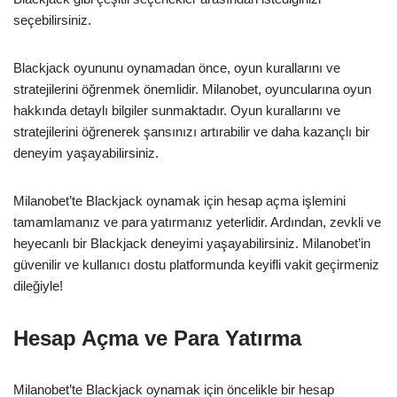
seçebilirsiniz.
Blackjack oyununu oynamadan önce, oyun kurallarını ve
stratejilerini öğrenmek önemlidir. Milanobet, oyuncularına oyun
hakkında detaylı bilgiler sunmaktadır. Oyun kurallarını ve
stratejilerini öğrenerek şansınızı artırabilir ve daha kazançlı bir
deneyim yaşayabilirsiniz.
Milanobet’te Blackjack oynamak için hesap açma işlemini
tamamlamanız ve para yatırmanız yeterlidir. Ardından, zevkli ve
heyecanlı bir Blackjack deneyimi yaşayabilirsiniz. Milanobet’in
güvenilir ve kullanıcı dostu platformunda keyifli vakit geçirmeniz
dileğiyle!
Hesap Açma ve Para Yatırma
Milanobet’te Blackjack oynamak için öncelikle bir hesap