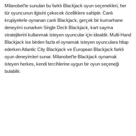
Milanobet’te sunulan bu farklı Blackjack oyun seçenekleri, her
tür oyuncunun ilgisini çekecek özelliklere sahiptir. Canlı
krupiyelerle oynanan canlı Blackjack, gerçek bir kumarhane
deneyimi sunarken Single Deck Blackjack, kart sayma
stratejilerini kullanmak isteyen oyuncular için idealdir. Multi-Hand
Blackjack ise birden fazla el oynamak isteyen oyunculara hitap
ederken Atlantic City Blackjack ve European Blackjack farklı
oyun deneyimleri sunar. Milanobet’te Blackjack oynamak
isteyen herkes, kendi tercihlerine uygun bir oyun seçeneği
bulabilir.