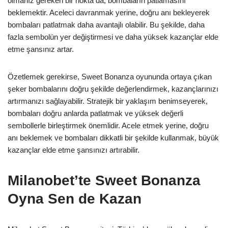
olmanız gereken bir nokta da, bombaların patlamasını
beklemektir. Aceleci davranmak yerine, doğru anı bekleyerek
bombaları patlatmak daha avantajlı olabilir. Bu şekilde, daha
fazla sembolün yer değiştirmesi ve daha yüksek kazançlar elde
etme şansınız artar.
Özetlemek gerekirse, Sweet Bonanza oyununda ortaya çıkan
şeker bombalarını doğru şekilde değerlendirmek, kazançlarınızı
artırmanızı sağlayabilir. Stratejik bir yaklaşım benimseyerek,
bombaları doğru anlarda patlatmak ve yüksek değerli
sembollerle birleştirmek önemlidir. Acele etmek yerine, doğru
anı beklemek ve bombaları dikkatli bir şekilde kullanmak, büyük
kazançlar elde etme şansınızı artırabilir.
Milanobet’te Sweet Bonanza
Oyna Sen de Kazan