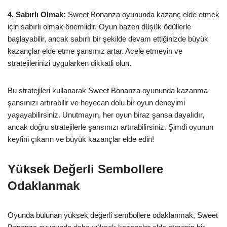
4. Sabırlı Olmak:
Sweet Bonanza oyununda kazanç elde etmek
için sabırlı olmak önemlidir. Oyun bazen düşük ödüllerle
başlayabilir, ancak sabırlı bir şekilde devam ettiğinizde büyük
kazançlar elde etme şansınız artar. Acele etmeyin ve
stratejilerinizi uygularken dikkatli olun.
Bu stratejileri kullanarak Sweet Bonanza oyununda kazanma
şansınızı artırabilir ve heyecan dolu bir oyun deneyimi
yaşayabilirsiniz. Unutmayın, her oyun biraz şansa dayalıdır,
ancak doğru stratejilerle şansınızı artırabilirsiniz. Şimdi oyunun
keyfini çıkarın ve büyük kazançlar elde edin!
Yüksek Değerli Sembollere
Odaklanmak
Oyunda bulunan yüksek değerli sembollere odaklanmak, Sweet