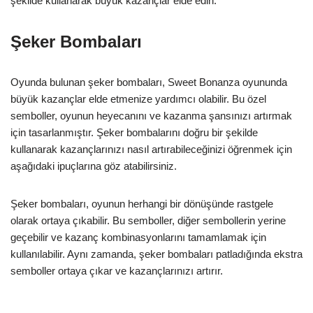
şekilde kullanarak büyük kazançlar elde edin.
Şeker Bombaları
Oyunda bulunan şeker bombaları, Sweet Bonanza oyununda
büyük kazançlar elde etmenize yardımcı olabilir. Bu özel
semboller, oyunun heyecanını ve kazanma şansınızı artırmak
için tasarlanmıştır. Şeker bombalarını doğru bir şekilde
kullanarak kazançlarınızı nasıl artırabileceğinizi öğrenmek için
aşağıdaki ipuçlarına göz atabilirsiniz.
Şeker bombaları, oyunun herhangi bir dönüşünde rastgele
olarak ortaya çıkabilir. Bu semboller, diğer sembollerin yerine
geçebilir ve kazanç kombinasyonlarını tamamlamak için
kullanılabilir. Aynı zamanda, şeker bombaları patladığında ekstra
semboller ortaya çıkar ve kazançlarınızı artırır.