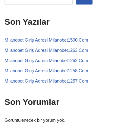
Son Yazılar
Milanobet Giriş Adresi Milanobet1500.Com
Milanobet Giriş Adresi Milanobet1263.Com
Milanobet Giriş Adresi Milanobet1262.Com
Milanobet Giriş Adresi Milanobet1258.Com
Milanobet Giriş Adresi Milanobet1257.Com
Son Yorumlar
Görüntülenecek bir yorum yok.