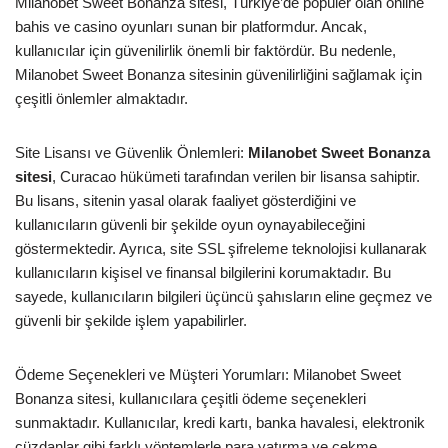
Milanobet Sweet Bonanza sitesi, Türkiye’de popüler olan online
bahis ve casino oyunları sunan bir platformdur. Ancak,
kullanıcılar için güvenilirlik önemli bir faktördür. Bu nedenle,
Milanobet Sweet Bonanza sitesinin güvenilirliğini sağlamak için
çeşitli önlemler almaktadır.
Site Lisansı ve Güvenlik Önlemleri:
Milanobet Sweet Bonanza
sitesi
, Curacao hükümeti tarafından verilen bir lisansa sahiptir.
Bu lisans, sitenin yasal olarak faaliyet gösterdiğini ve
kullanıcıların güvenli bir şekilde oyun oynayabileceğini
göstermektedir. Ayrıca, site SSL şifreleme teknolojisi kullanarak
kullanıcıların kişisel ve finansal bilgilerini korumaktadır. Bu
sayede, kullanıcıların bilgileri üçüncü şahısların eline geçmez ve
güvenli bir şekilde işlem yapabilirler.
Ödeme Seçenekleri ve Müşteri Yorumları: Milanobet Sweet
Bonanza sitesi, kullanıcılara çeşitli ödeme seçenekleri
sunmaktadır. Kullanıcılar, kredi kartı, banka havalesi, elektronik
cüzdanlar gibi farklı yöntemlerle para yatırma ve çekme