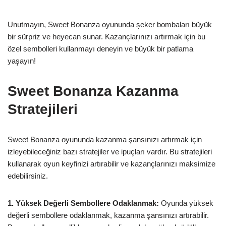
Unutmayın, Sweet Bonanza oyununda şeker bombaları büyük
bir sürpriz ve heyecan sunar. Kazançlarınızı artırmak için bu
özel sembolleri kullanmayı deneyin ve büyük bir patlama
yaşayın!
Sweet Bonanza Kazanma
Stratejileri
Sweet Bonanza oyununda kazanma şansınızı artırmak için
izleyebileceğiniz bazı stratejiler ve ipuçları vardır. Bu stratejileri
kullanarak oyun keyfinizi artırabilir ve kazançlarınızı maksimize
edebilirsiniz.
1. Yüksek Değerli Sembollere Odaklanmak:
Oyunda yüksek
değerli sembollere odaklanmak, kazanma şansınızı artırabilir.