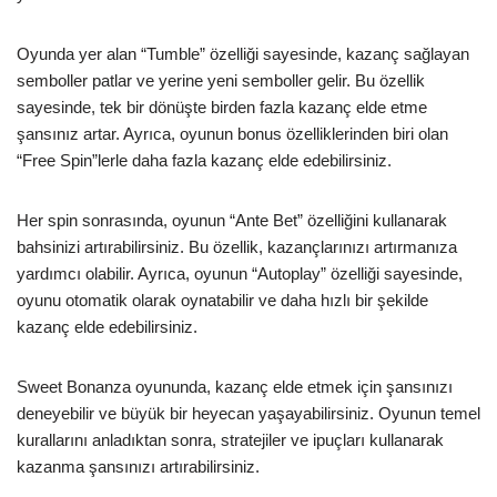
Oyunda yer alan “Tumble” özelliği sayesinde, kazanç sağlayan
semboller patlar ve yerine yeni semboller gelir. Bu özellik
sayesinde, tek bir dönüşte birden fazla kazanç elde etme
şansınız artar. Ayrıca, oyunun bonus özelliklerinden biri olan
“Free Spin”lerle daha fazla kazanç elde edebilirsiniz.
Her spin sonrasında, oyunun “Ante Bet” özelliğini kullanarak
bahsinizi artırabilirsiniz. Bu özellik, kazançlarınızı artırmanıza
yardımcı olabilir. Ayrıca, oyunun “Autoplay” özelliği sayesinde,
oyunu otomatik olarak oynatabilir ve daha hızlı bir şekilde
kazanç elde edebilirsiniz.
Sweet Bonanza oyununda, kazanç elde etmek için şansınızı
deneyebilir ve büyük bir heyecan yaşayabilirsiniz. Oyunun temel
kurallarını anladıktan sonra, stratejiler ve ipuçları kullanarak
kazanma şansınızı artırabilirsiniz.