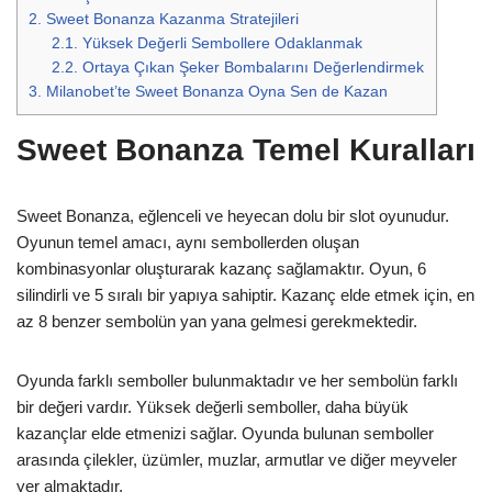
2.
Sweet Bonanza Kazanma Stratejileri
2.1.
Yüksek Değerli Sembollere Odaklanmak
2.2.
Ortaya Çıkan Şeker Bombalarını Değerlendirmek
3.
Milanobet’te Sweet Bonanza Oyna Sen de Kazan
Sweet Bonanza Temel Kuralları
Sweet Bonanza, eğlenceli ve heyecan dolu bir slot oyunudur.
Oyunun temel amacı, aynı sembollerden oluşan
kombinasyonlar oluşturarak kazanç sağlamaktır. Oyun, 6
silindirli ve 5 sıralı bir yapıya sahiptir. Kazanç elde etmek için, en
az 8 benzer sembolün yan yana gelmesi gerekmektedir.
Oyunda farklı semboller bulunmaktadır ve her sembolün farklı
bir değeri vardır. Yüksek değerli semboller, daha büyük
kazançlar elde etmenizi sağlar. Oyunda bulunan semboller
arasında çilekler, üzümler, muzlar, armutlar ve diğer meyveler
yer almaktadır.