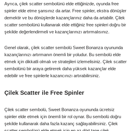
Ayrıca, çilek scatter sembolünü elde ettiğinizde, oyunda free
spinler elde etme şansınız da artar. Free spinler, ekstra dönüşler
demektir ve bu dönüşlerde kazançlarınız daha da artabilir. Çilek
scatter sembolünü kullanarak elde ettiğiniz free spinleri doğru bir
şekilde değerlendirmeli ve kazançlarınızı artırmalısınız.
Genel olarak, çilek scatter sembolü Sweet Bonanza oyununda
kazançlarınızı artırmanın önemli bir yoludur. Bu sembolü elde
etmek için dikkatli olmalı ve stratejileri izlemelisiniz. Çilek scatter
sembolünü bir araya getirerek daha yüksek kazançlar elde
edebilir ve free spinlerle kazancınızı artırabilirsiniz.
Çilek Scatter ile Free Spinler
Çilek scatter sembolü, Sweet Bonanza oyununda ücretsiz
spinler elde etmek için önemli bir rol oynar. Bu sembolü doğru
şekilde kullanarak daha fazla kazanç sağlayabilirsiniz. Çilek
scatter sembolünü elde etmek için en az dört tane çilek