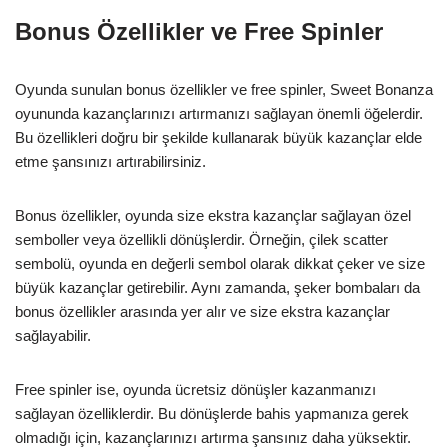
Bonus Özellikler ve Free Spinler
Oyunda sunulan bonus özellikler ve free spinler, Sweet Bonanza
oyununda kazançlarınızı artırmanızı sağlayan önemli öğelerdir.
Bu özellikleri doğru bir şekilde kullanarak büyük kazançlar elde
etme şansınızı artırabilirsiniz.
Bonus özellikler, oyunda size ekstra kazançlar sağlayan özel
semboller veya özellikli dönüşlerdir. Örneğin, çilek scatter
sembolü, oyunda en değerli sembol olarak dikkat çeker ve size
büyük kazançlar getirebilir. Aynı zamanda, şeker bombaları da
bonus özellikler arasında yer alır ve size ekstra kazançlar
sağlayabilir.
Free spinler ise, oyunda ücretsiz dönüşler kazanmanızı
sağlayan özelliklerdir. Bu dönüşlerde bahis yapmanıza gerek
olmadığı için, kazançlarınızı artırma şansınız daha yüksektir.