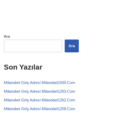
Ara
Ara
Son Yazılar
Milanobet Giriş Adresi Milanobet1500.Com
Milanobet Giriş Adresi Milanobet1263.Com
Milanobet Giriş Adresi Milanobet1262.Com
Milanobet Giriş Adresi Milanobet1258.Com