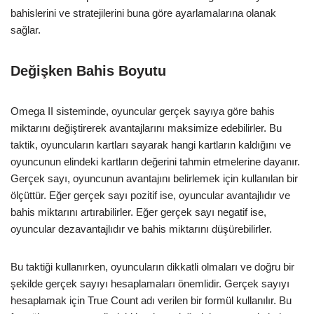
bahislerini ve stratejilerini buna göre ayarlamalarına olanak
sağlar.
Değişken Bahis Boyutu
Omega II sisteminde, oyuncular gerçek sayıya göre bahis
miktarını değiştirerek avantajlarını maksimize edebilirler. Bu
taktik, oyuncuların kartları sayarak hangi kartların kaldığını ve
oyuncunun elindeki kartların değerini tahmin etmelerine dayanır.
Gerçek sayı, oyuncunun avantajını belirlemek için kullanılan bir
ölçüttür. Eğer gerçek sayı pozitif ise, oyuncular avantajlıdır ve
bahis miktarını artırabilirler. Eğer gerçek sayı negatif ise,
oyuncular dezavantajlıdır ve bahis miktarını düşürebilirler.
Bu taktiği kullanırken, oyuncuların dikkatli olmaları ve doğru bir
şekilde gerçek sayıyı hesaplamaları önemlidir. Gerçek sayıyı
hesaplamak için True Count adı verilen bir formül kullanılır. Bu