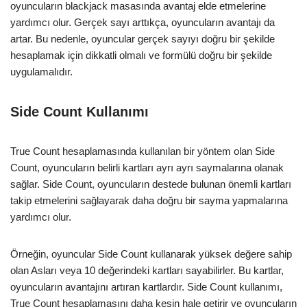
oyuncuların blackjack masasında avantaj elde etmelerine
yardımcı olur. Gerçek sayı arttıkça, oyuncuların avantajı da
artar. Bu nedenle, oyuncular gerçek sayıyı doğru bir şekilde
hesaplamak için dikkatli olmalı ve formülü doğru bir şekilde
uygulamalıdır.
Side Count Kullanımı
True Count hesaplamasında kullanılan bir yöntem olan Side
Count, oyuncuların belirli kartları ayrı ayrı saymalarına olanak
sağlar. Side Count, oyuncuların destede bulunan önemli kartları
takip etmelerini sağlayarak daha doğru bir sayma yapmalarına
yardımcı olur.
Örneğin, oyuncular Side Count kullanarak yüksek değere sahip
olan Asları veya 10 değerindeki kartları sayabilirler. Bu kartlar,
oyuncuların avantajını artıran kartlardır. Side Count kullanımı,
True Count hesaplamasını daha kesin hale getirir ve oyuncuların