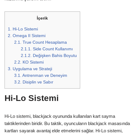
İçerik
1.
Hi-Lo Sistemi
2.
Omega II Sistemi
2.1.
True Count Hesaplama
2.1.1.
Side Count Kullanımı
2.1.2.
Değişken Bahis Boyutu
2.2.
KO Sistemi
3.
Uygulama ve Strateji
3.1.
Antrenman ve Deneyim
3.2.
Disiplin ve Sabır
Hi-Lo Sistemi
Hi-Lo sistemi, blackjack oyununda kullanılan kart sayma
taktiklerinden biridir. Bu taktik, oyuncuların blackjack masasında
kartları sayarak avantaj elde etmelerini sağlar. Hi-Lo sistemi,