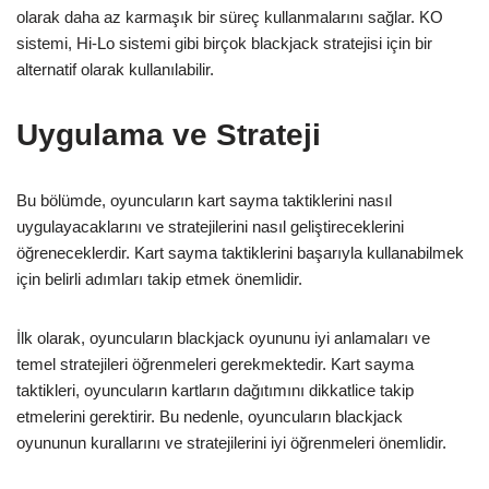
olarak daha az karmaşık bir süreç kullanmalarını sağlar. KO
sistemi, Hi-Lo sistemi gibi birçok blackjack stratejisi için bir
alternatif olarak kullanılabilir.
Uygulama ve Strateji
Bu bölümde, oyuncuların kart sayma taktiklerini nasıl
uygulayacaklarını ve stratejilerini nasıl geliştireceklerini
öğreneceklerdir. Kart sayma taktiklerini başarıyla kullanabilmek
için belirli adımları takip etmek önemlidir.
İlk olarak, oyuncuların blackjack oyununu iyi anlamaları ve
temel stratejileri öğrenmeleri gerekmektedir. Kart sayma
taktikleri, oyuncuların kartların dağıtımını dikkatlice takip
etmelerini gerektirir. Bu nedenle, oyuncuların blackjack
oyununun kurallarını ve stratejilerini iyi öğrenmeleri önemlidir.