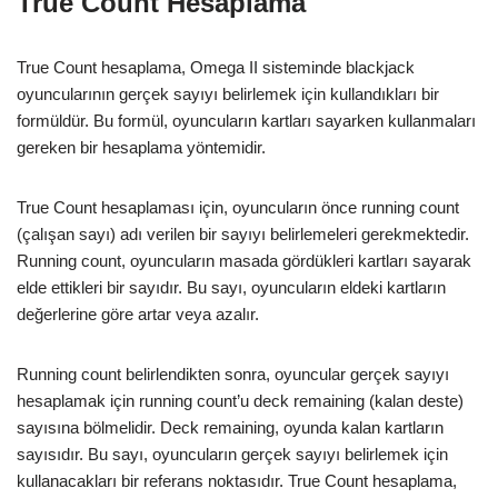
True Count Hesaplama
True Count hesaplama, Omega II sisteminde blackjack
oyuncularının gerçek sayıyı belirlemek için kullandıkları bir
formüldür. Bu formül, oyuncuların kartları sayarken kullanmaları
gereken bir hesaplama yöntemidir.
True Count hesaplaması için, oyuncuların önce running count
(çalışan sayı) adı verilen bir sayıyı belirlemeleri gerekmektedir.
Running count, oyuncuların masada gördükleri kartları sayarak
elde ettikleri bir sayıdır. Bu sayı, oyuncuların eldeki kartların
değerlerine göre artar veya azalır.
Running count belirlendikten sonra, oyuncular gerçek sayıyı
hesaplamak için running count’u deck remaining (kalan deste)
sayısına bölmelidir. Deck remaining, oyunda kalan kartların
sayısıdır. Bu sayı, oyuncuların gerçek sayıyı belirlemek için
kullanacakları bir referans noktasıdır. True Count hesaplama,