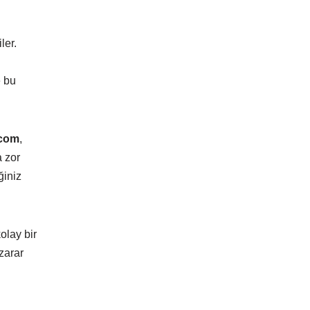
ler.
e bu
.com
,
a zor
ğiniz
olay bir
zarar