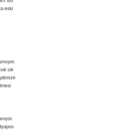
dım. Bu
la eski
sunuyor.
sık sık
ptimize
ilmesi
anıyor.
ltyapısı