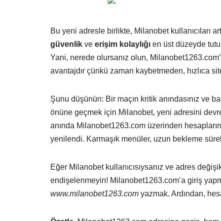
Bu yeni adresle birlikte, Milanobet kullanıcıları 
güvenlik
ve
erişim kolaylığı
en üst düzeyde tutul
Yani, nerede olursanız olun, Milanobet1263.com’a
avantajdır çünkü zaman kaybetmeden, hızlıca site
Şunu düşünün: Bir maçın kritik anındasınız ve ba
önüne geçmek için Milanobet, yeni adresini devre
anında Milanobet1263.com üzerinden hesaplarına u
yenilendi. Karmaşık menüler, uzun bekleme süreleri
Eğer Milanobet kullanıcısıysanız ve adres değişik
endişelenmeyin! Milanobet1263.com’a giriş yapm
www.milanobet1263.com
yazmak. Ardından, hesabı