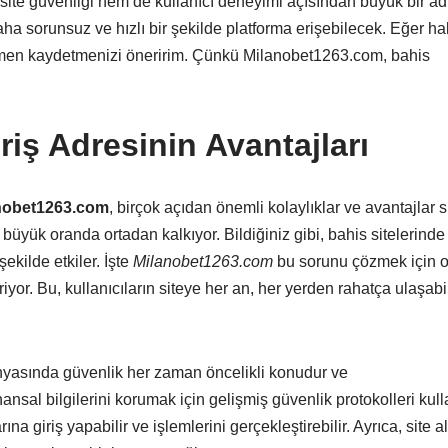
ite güvenliği hem de kullanıcı deneyimi açısından büyük bir a
 daha sorunsuz ve hızlı bir şekilde platforma erişebilecek. Eğer ha
hemen kaydetmenizi öneririm. Çünkü Milanobet1263.com, bahis
iş Adresinin Avantajları
nobet1263.com
, birçok açıdan önemli kolaylıklar ve avantajlar 
üyük oranda ortadan kalkıyor. Bildiğiniz gibi, bahis sitelerinde 
ekilde etkiler. İşte
Milanobet1263.com
bu sorunu çözmek için o
eriyor. Bu, kullanıcıların siteye her an, her yerden rahatça ulaşab
dünyasında güvenlik her zaman öncelikli konudur ve
finansal bilgilerini korumak için gelişmiş güvenlik protokolleri kull
na giriş yapabilir ve işlemlerini gerçekleştirebilir. Ayrıca, site a