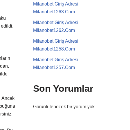
Milanobet Giriş Adresi
Milanobet1263.Com
nkü
Milanobet Giriş Adresi
edildi.
Milanobet1262.Com
Milanobet Giriş Adresi
Milanobet1258.Com
ların
Milanobet Giriş Adresi
adan,
Milanobet1257.Com
ilde
Son Yorumlar
r. Ancak
çubuğuna
Görüntülenecek bir yorum yok.
rsiniz.