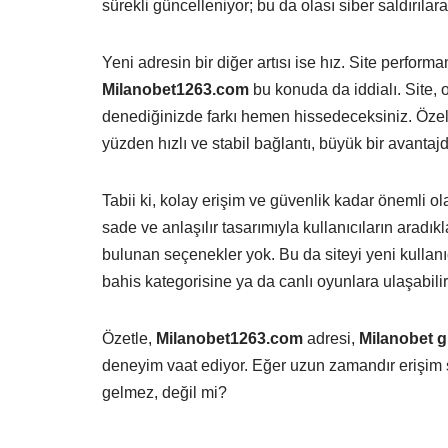
sürekli güncelleniyor; bu da olası siber saldırılar
Yeni adresin bir diğer artısı ise hız. Site perform
Milanobet1263.com
bu konuda da iddialı. Site, o
denediğinizde farkı hemen hissedeceksiniz. Özelli
yüzden hızlı ve stabil bağlantı, büyük bir avantajdı
Tabii ki, kolay erişim ve güvenlik kadar önemli ol
sade ve anlaşılır tasarımıyla kullanıcıların arad
bulunan seçenekler yok. Bu da siteyi yeni kullanıcı
bahis kategorisine ya da canlı oyunlara ulaşabilir
Özetle,
Milanobet1263.com
adresi,
Milanobet gi
deneyim vaat ediyor. Eğer uzun zamandır erişim 
gelmez, değil mi?