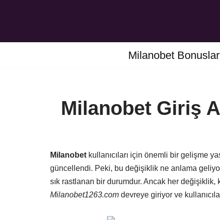
İçeriğe
geç
Milanobet Bonuslar
Milanobet Giriş 
Milanobet
kullanıcıları için önemli bir gelişme ya
güncellendi. Peki, bu değişiklik ne anlama geliyo
sık rastlanan bir durumdur. Ancak her değişiklik, ku
Milanobet1263.com
devreye giriyor ve kullanıcıla