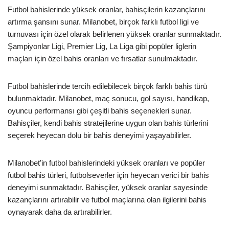
Futbol bahislerinde yüksek oranlar, bahisçilerin kazançlarını
artırma şansını sunar. Milanobet, birçok farklı futbol ligi ve
turnuvası için özel olarak belirlenen yüksek oranlar sunmaktadır.
Şampiyonlar Ligi, Premier Lig, La Liga gibi popüler liglerin
maçları için özel bahis oranları ve fırsatlar sunulmaktadır.
Futbol bahislerinde tercih edilebilecek birçok farklı bahis türü
bulunmaktadır. Milanobet, maç sonucu, gol sayısı, handikap,
oyuncu performansı gibi çeşitli bahis seçenekleri sunar.
Bahisçiler, kendi bahis stratejilerine uygun olan bahis türlerini
seçerek heyecan dolu bir bahis deneyimi yaşayabilirler.
Milanobet’in futbol bahislerindeki yüksek oranları ve popüler
futbol bahis türleri, futbolseverler için heyecan verici bir bahis
deneyimi sunmaktadır. Bahisçiler, yüksek oranlar sayesinde
kazançlarını artırabilir ve futbol maçlarına olan ilgilerini bahis
oynayarak daha da artırabilirler.