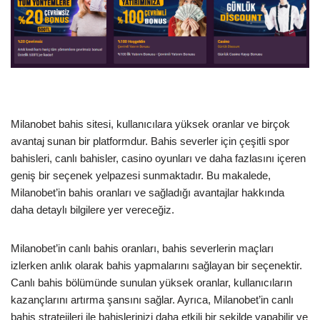
Milanobet bahis sitesi, kullanıcılara yüksek oranlar ve birçok
avantaj sunan bir platformdur. Bahis severler için çeşitli spor
bahisleri, canlı bahisler, casino oyunları ve daha fazlasını içeren
geniş bir seçenek yelpazesi sunmaktadır. Bu makalede,
Milanobet’in bahis oranları ve sağladığı avantajlar hakkında
daha detaylı bilgilere yer vereceğiz.
Milanobet’in canlı bahis oranları, bahis severlerin maçları
izlerken anlık olarak bahis yapmalarını sağlayan bir seçenektir.
Canlı bahis bölümünde sunulan yüksek oranlar, kullanıcıların
kazançlarını artırma şansını sağlar. Ayrıca, Milanobet’in canlı
bahis stratejileri ile bahislerinizi daha etkili bir şekilde yapabilir ve