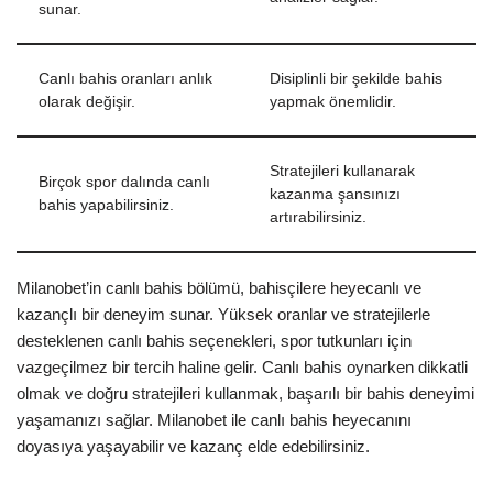
sunar.
Canlı bahis oranları anlık
Disiplinli bir şekilde bahis
olarak değişir.
yapmak önemlidir.
Stratejileri kullanarak
Birçok spor dalında canlı
kazanma şansınızı
bahis yapabilirsiniz.
artırabilirsiniz.
Milanobet’in canlı bahis bölümü, bahisçilere heyecanlı ve
kazançlı bir deneyim sunar. Yüksek oranlar ve stratejilerle
desteklenen canlı bahis seçenekleri, spor tutkunları için
vazgeçilmez bir tercih haline gelir. Canlı bahis oynarken dikkatli
olmak ve doğru stratejileri kullanmak, başarılı bir bahis deneyimi
yaşamanızı sağlar. Milanobet ile canlı bahis heyecanını
doyasıya yaşayabilir ve kazanç elde edebilirsiniz.