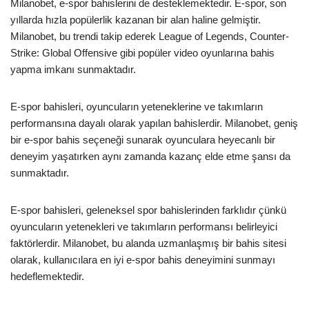
Milanobet, e-spor bahislerini de desteklemektedir. E-spor, son
yıllarda hızla popülerlik kazanan bir alan haline gelmiştir.
Milanobet, bu trendi takip ederek League of Legends, Counter-
Strike: Global Offensive gibi popüler video oyunlarına bahis
yapma imkanı sunmaktadır.
E-spor bahisleri, oyuncuların yeteneklerine ve takımların
performansına dayalı olarak yapılan bahislerdir. Milanobet, geniş
bir e-spor bahis seçeneği sunarak oyunculara heyecanlı bir
deneyim yaşatırken aynı zamanda kazanç elde etme şansı da
sunmaktadır.
E-spor bahisleri, geleneksel spor bahislerinden farklıdır çünkü
oyuncuların yetenekleri ve takımların performansı belirleyici
faktörlerdir. Milanobet, bu alanda uzmanlaşmış bir bahis sitesi
olarak, kullanıcılara en iyi e-spor bahis deneyimini sunmayı
hedeflemektedir.