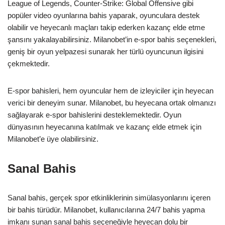
League of Legends, Counter-Strike: Global Offensive gibi
popüler video oyunlarına bahis yaparak, oyunculara destek
olabilir ve heyecanlı maçları takip ederken kazanç elde etme
şansını yakalayabilirsiniz. Milanobet’in e-spor bahis seçenekleri,
geniş bir oyun yelpazesi sunarak her türlü oyuncunun ilgisini
çekmektedir.
E-spor bahisleri, hem oyuncular hem de izleyiciler için heyecan
verici bir deneyim sunar. Milanobet, bu heyecana ortak olmanızı
sağlayarak e-spor bahislerini desteklemektedir. Oyun
dünyasının heyecanına katılmak ve kazanç elde etmek için
Milanobet’e üye olabilirsiniz.
Sanal Bahis
Sanal bahis, gerçek spor etkinliklerinin simülasyonlarını içeren
bir bahis türüdür. Milanobet, kullanıcılarına 24/7 bahis yapma
imkanı sunan sanal bahis seçeneğiyle heyecan dolu bir