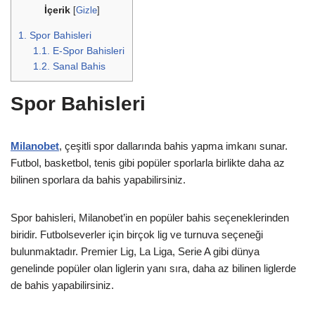
İçerik
[
Gizle
]
1.
Spor Bahisleri
1.1.
E-Spor Bahisleri
1.2.
Sanal Bahis
Spor Bahisleri
Milanobet
, çeşitli spor dallarında bahis yapma imkanı sunar.
Futbol, basketbol, tenis gibi popüler sporlarla birlikte daha az
bilinen sporlara da bahis yapabilirsiniz.
Spor bahisleri, Milanobet’in en popüler bahis seçeneklerinden
biridir. Futbolseverler için birçok lig ve turnuva seçeneği
bulunmaktadır. Premier Lig, La Liga, Serie A gibi dünya
genelinde popüler olan liglerin yanı sıra, daha az bilinen liglerde
de bahis yapabilirsiniz.