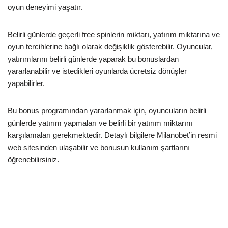
oyun deneyimi yaşatır.
Belirli günlerde geçerli free spinlerin miktarı, yatırım miktarına ve
oyun tercihlerine bağlı olarak değişiklik gösterebilir. Oyuncular,
yatırımlarını belirli günlerde yaparak bu bonuslardan
yararlanabilir ve istedikleri oyunlarda ücretsiz dönüşler
yapabilirler.
Bu bonus programından yararlanmak için, oyuncuların belirli
günlerde yatırım yapmaları ve belirli bir yatırım miktarını
karşılamaları gerekmektedir. Detaylı bilgilere Milanobet’in resmi
web sitesinden ulaşabilir ve bonusun kullanım şartlarını
öğrenebilirsiniz.