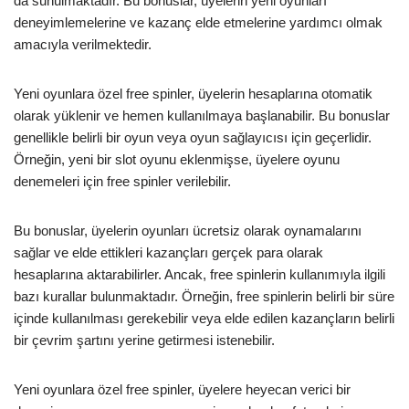
da sunulmaktadır. Bu bonuslar, üyelerin yeni oyunları
deneyimlemelerine ve kazanç elde etmelerine yardımcı olmak
amacıyla verilmektedir.
Yeni oyunlara özel free spinler, üyelerin hesaplarına otomatik
olarak yüklenir ve hemen kullanılmaya başlanabilir. Bu bonuslar
genellikle belirli bir oyun veya oyun sağlayıcısı için geçerlidir.
Örneğin, yeni bir slot oyunu eklenmişse, üyelere oyunu
denemeleri için free spinler verilebilir.
Bu bonuslar, üyelerin oyunları ücretsiz olarak oynamalarını
sağlar ve elde ettikleri kazançları gerçek para olarak
hesaplarına aktarabilirler. Ancak, free spinlerin kullanımıyla ilgili
bazı kurallar bulunmaktadır. Örneğin, free spinlerin belirli bir süre
içinde kullanılması gerekebilir veya elde edilen kazançların belirli
bir çevrim şartını yerine getirmesi istenebilir.
Yeni oyunlara özel free spinler, üyelere heyecan verici bir