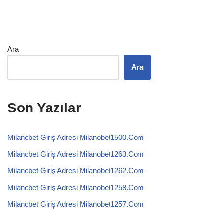
Ara
Ara
Son Yazılar
Milanobet Giriş Adresi Milanobet1500.Com
Milanobet Giriş Adresi Milanobet1263.Com
Milanobet Giriş Adresi Milanobet1262.Com
Milanobet Giriş Adresi Milanobet1258.Com
Milanobet Giriş Adresi Milanobet1257.Com