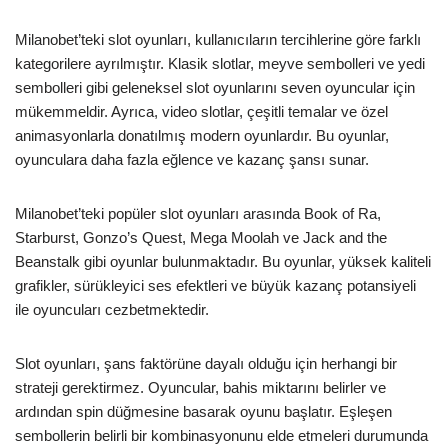
Milanobet’teki slot oyunları, kullanıcıların tercihlerine göre farklı
kategorilere ayrılmıştır. Klasik slotlar, meyve sembolleri ve yedi
sembolleri gibi geleneksel slot oyunlarını seven oyuncular için
mükemmeldir. Ayrıca, video slotlar, çeşitli temalar ve özel
animasyonlarla donatılmış modern oyunlardır. Bu oyunlar,
oyunculara daha fazla eğlence ve kazanç şansı sunar.
Milanobet’teki popüler slot oyunları arasında Book of Ra,
Starburst, Gonzo’s Quest, Mega Moolah ve Jack and the
Beanstalk gibi oyunlar bulunmaktadır. Bu oyunlar, yüksek kaliteli
grafikler, sürükleyici ses efektleri ve büyük kazanç potansiyeli
ile oyuncuları cezbetmektedir.
Slot oyunları, şans faktörüne dayalı olduğu için herhangi bir
strateji gerektirmez. Oyuncular, bahis miktarını belirler ve
ardından spin düğmesine basarak oyunu başlatır. Eşleşen
sembollerin belirli bir kombinasyonunu elde etmeleri durumunda