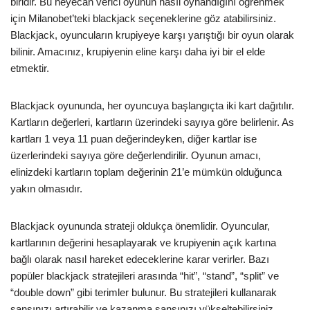
biridir. Bu heyecan verici oyunun nasıl oynandığını öğrenmek
için Milanobet’teki blackjack seçeneklerine göz atabilirsiniz.
Blackjack, oyuncuların krupiyeye karşı yarıştığı bir oyun olarak
bilinir. Amacınız, krupiyenin eline karşı daha iyi bir el elde
etmektir.
Blackjack oyununda, her oyuncuya başlangıçta iki kart dağıtılır.
Kartların değerleri, kartların üzerindeki sayıya göre belirlenir. As
kartları 1 veya 11 puan değerindeyken, diğer kartlar ise
üzerlerindeki sayıya göre değerlendirilir. Oyunun amacı,
elinizdeki kartların toplam değerinin 21’e mümkün olduğunca
yakın olmasıdır.
Blackjack oyununda strateji oldukça önemlidir. Oyuncular,
kartlarının değerini hesaplayarak ve krupiyenin açık kartına
bağlı olarak nasıl hareket edeceklerine karar verirler. Bazı
popüler blackjack stratejileri arasında “hit”, “stand”, “split” ve
“double down” gibi terimler bulunur. Bu stratejileri kullanarak
şansınızı artırabilir ve kazanma şansınızı yükseltebilirsiniz.