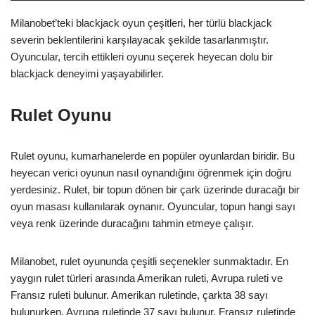
Milanobet’teki blackjack oyun çeşitleri, her türlü blackjack
severin beklentilerini karşılayacak şekilde tasarlanmıştır.
Oyuncular, tercih ettikleri oyunu seçerek heyecan dolu bir
blackjack deneyimi yaşayabilirler.
Rulet Oyunu
Rulet oyunu, kumarhanelerde en popüler oyunlardan biridir. Bu
heyecan verici oyunun nasıl oynandığını öğrenmek için doğru
yerdesiniz. Rulet, bir topun dönen bir çark üzerinde duracağı bir
oyun masası kullanılarak oynanır. Oyuncular, topun hangi sayı
veya renk üzerinde duracağını tahmin etmeye çalışır.
Milanobet, rulet oyununda çeşitli seçenekler sunmaktadır. En
yaygın rulet türleri arasında Amerikan ruleti, Avrupa ruleti ve
Fransız ruleti bulunur. Amerikan ruletinde, çarkta 38 sayı
bulunurken, Avrupa ruletinde 37 sayı bulunur. Fransız ruletinde