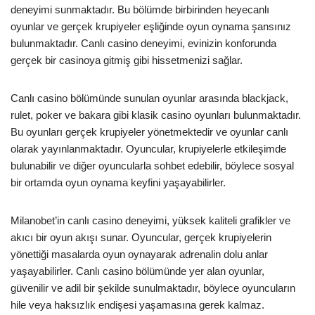
deneyimi sunmaktadır. Bu bölümde birbirinden heyecanlı
oyunlar ve gerçek krupiyeler eşliğinde oyun oynama şansınız
bulunmaktadır. Canlı casino deneyimi, evinizin konforunda
gerçek bir casinoya gitmiş gibi hissetmenizi sağlar.
Canlı casino bölümünde sunulan oyunlar arasında blackjack,
rulet, poker ve bakara gibi klasik casino oyunları bulunmaktadır.
Bu oyunları gerçek krupiyeler yönetmektedir ve oyunlar canlı
olarak yayınlanmaktadır. Oyuncular, krupiyelerle etkileşimde
bulunabilir ve diğer oyuncularla sohbet edebilir, böylece sosyal
bir ortamda oyun oynama keyfini yaşayabilirler.
Milanobet’in canlı casino deneyimi, yüksek kaliteli grafikler ve
akıcı bir oyun akışı sunar. Oyuncular, gerçek krupiyelerin
yönettiği masalarda oyun oynayarak adrenalin dolu anlar
yaşayabilirler. Canlı casino bölümünde yer alan oyunlar,
güvenilir ve adil bir şekilde sunulmaktadır, böylece oyuncuların
hile veya haksızlık endişesi yaşamasına gerek kalmaz.