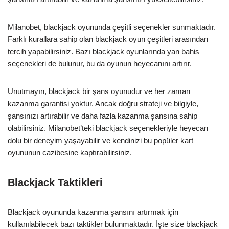
Milanobet, blackjack oyununda çeşitli seçenekler sunmaktadır.
Farklı kurallara sahip olan blackjack oyun çeşitleri arasından
tercih yapabilirsiniz. Bazı blackjack oyunlarında yan bahis
seçenekleri de bulunur, bu da oyunun heyecanını artırır.
Unutmayın, blackjack bir şans oyunudur ve her zaman
kazanma garantisi yoktur. Ancak doğru strateji ve bilgiyle,
şansınızı artırabilir ve daha fazla kazanma şansına sahip
olabilirsiniz. Milanobet’teki blackjack seçenekleriyle heyecan
dolu bir deneyim yaşayabilir ve kendinizi bu popüler kart
oyununun cazibesine kaptırabilirsiniz.
Blackjack Taktikleri
Blackjack oyununda kazanma şansını artırmak için
kullanılabilecek bazı taktikler bulunmaktadır. İşte size blackjack