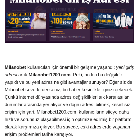
Milanobet
kullanıcıları için önemli bir gelişme yaşandı:
yeni giriş
adresi
artık
Milanobet1200.com
. Peki, neden bu değişiklik
yapıldı ve bu yeni adres ne gibi avantajlar sunuyor? Eğer siz de
Milanobet severlerdenseniz, bu haber kesinlikle ilginizi çekecek.
Çünkü internet dünyasında adres değişiklikleri sık karşılaşılan
durumlar arasında yer alıyor ve doğru adresi bilmek, kesintisiz
erişim için şart. Milanobet1200.com, kullanıcıların siteye daha
hızlı ve sorunsuz ulaşabilmesi için optimize edilmiş bir platform
olarak karşımıza çıkıyor. Bu sayede, eski adreslerde yaşanan
erişim problemleri tarihe karışıyor.