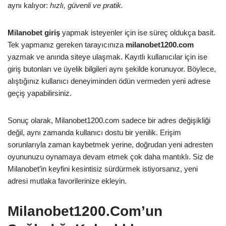
aynı kalıyor:
hızlı, güvenli ve pratik.
Milanobet giriş
yapmak isteyenler için ise süreç oldukça basit.
Tek yapmanız gereken tarayıcınıza
milanobet1200.com
yazmak ve anında siteye ulaşmak. Kayıtlı kullanıcılar için ise
giriş butonları ve üyelik bilgileri aynı şekilde korunuyor. Böylece,
alıştığınız kullanıcı deneyiminden ödün vermeden yeni adrese
geçiş yapabilirsiniz.
Sonuç olarak, Milanobet1200.com sadece bir adres değişikliği
değil, aynı zamanda kullanıcı dostu bir yenilik. Erişim
sorunlarıyla zaman kaybetmek yerine, doğrudan yeni adresten
oyununuzu oynamaya devam etmek çok daha mantıklı. Siz de
Milanobet’in keyfini kesintisiz sürdürmek istiyorsanız, yeni
adresi mutlaka favorilerinize ekleyin.
Milanobet1200.Com’un