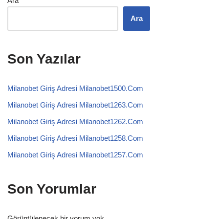
Ara
Ara
Son Yazılar
Milanobet Giriş Adresi Milanobet1500.Com
Milanobet Giriş Adresi Milanobet1263.Com
Milanobet Giriş Adresi Milanobet1262.Com
Milanobet Giriş Adresi Milanobet1258.Com
Milanobet Giriş Adresi Milanobet1257.Com
Son Yorumlar
Görüntülenecek bir yorum yok.