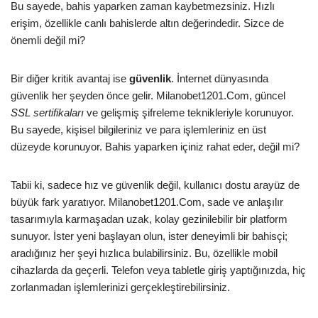
Bu sayede, bahis yaparken zaman kaybetmezsiniz. Hızlı
erişim, özellikle canlı bahislerde altın değerindedir. Sizce de
önemli değil mi?
Bir diğer kritik avantaj ise
güvenlik
. İnternet dünyasında
güvenlik her şeyden önce gelir. Milanobet1201.Com, güncel
SSL sertifikaları
ve gelişmiş şifreleme teknikleriyle korunuyor.
Bu sayede, kişisel bilgileriniz ve para işlemleriniz en üst
düzeyde korunuyor. Bahis yaparken içiniz rahat eder, değil mi?
Tabii ki, sadece hız ve güvenlik değil, kullanıcı dostu arayüz de
büyük fark yaratıyor. Milanobet1201.Com, sade ve anlaşılır
tasarımıyla karmaşadan uzak, kolay gezinilebilir bir platform
sunuyor. İster yeni başlayan olun, ister deneyimli bir bahisçi;
aradığınız her şeyi hızlıca bulabilirsiniz. Bu, özellikle mobil
cihazlarda da geçerli. Telefon veya tabletle giriş yaptığınızda, hiç
zorlanmadan işlemlerinizi gerçekleştirebilirsiniz.