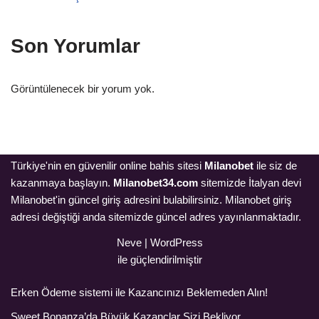
Son Yorumlar
Görüntülenecek bir yorum yok.
Türkiye'nin en güvenilir online bahis sitesi
Milanobet
ile siz de
kazanmaya başlayın.
Milanobet34.com
sitemizde İtalyan devi
Milanobet'in güncel giriş adresini bulabilirsiniz. Milanobet giriş
adresi değiştiği anda sitemizde güncel adres yayınlanmaktadır.
Neve
|
WordPress
ile güçlendirilmiştir
Erken Ödeme sistemi ile Kazancınızı Beklemeden Alın!
Sweet Bonanza’da Büyük Kazançlar Sizi Bekliyor