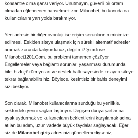
konsantre olma şansı veriyor. Unutmayın, güvenli bir ortam
olmadan eğlenceden bahsetmek zor. Milanobet, bu konuda da
kullanıcılarını yarı yolda bırakmıyor.
Yeni adresin bir diğer avantajı ise erişim sorunlarının minimize
edilmesi. Eskiden siteye ulaşmak için sürekli alternatif adresler
aramak zorunda kalıyordunuz, değil mi? Şimdi ise
Milanobet1201.Com, bu problemi tamamen çözüyor.
Engellemeler veya bağlantı sorunları yaşanması durumunda
bile, hızlı çözüm yolları ve destek hattı sayesinde kolayca siteye
tekrar bağlanabilirsiniz. Böylece, kesintisiz bir bahis deneyimi
sizi bekliyor.
Son olarak, Milanobet kullanıcılarına sunduğu bu yenilikle,
sektördeki yerini sağlamlaştırıyor. Değişen dünya şartlarına
ayak uydurmak ve kullanıcıların beklentilerini karşılamak adına
atılan bu adım, uzun vadede büyük faydalar sağlayacak. Eğer
siz de
Milanobet giriş
adresinizi güncellemediyseniz,