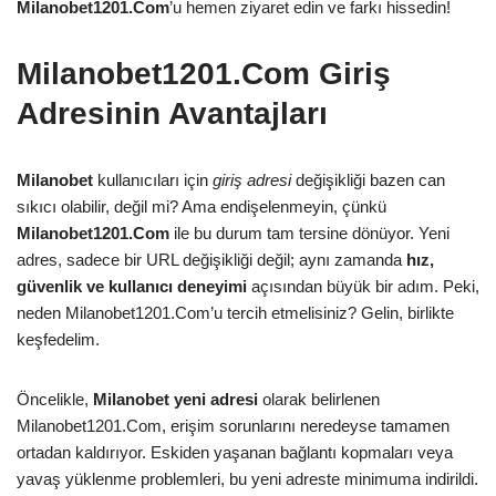
Milanobet1201.Com
’u hemen ziyaret edin ve farkı hissedin!
Milanobet1201.Com Giriş
Adresinin Avantajları
Milanobet
kullanıcıları için
giriş adresi
değişikliği bazen can
sıkıcı olabilir, değil mi? Ama endişelenmeyin, çünkü
Milanobet1201.Com
ile bu durum tam tersine dönüyor. Yeni
adres, sadece bir URL değişikliği değil; aynı zamanda
hız,
güvenlik ve kullanıcı deneyimi
açısından büyük bir adım. Peki,
neden Milanobet1201.Com’u tercih etmelisiniz? Gelin, birlikte
keşfedelim.
Öncelikle,
Milanobet yeni adresi
olarak belirlenen
Milanobet1201.Com, erişim sorunlarını neredeyse tamamen
ortadan kaldırıyor. Eskiden yaşanan bağlantı kopmaları veya
yavaş yüklenme problemleri, bu yeni adreste minimuma indirildi.