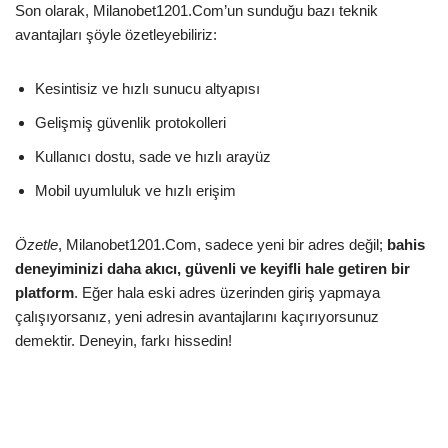
Son olarak, Milanobet1201.Com’un sunduğu bazı teknik
avantajları şöyle özetleyebiliriz:
Kesintisiz ve hızlı sunucu altyapısı
Gelişmiş güvenlik protokolleri
Kullanıcı dostu, sade ve hızlı arayüz
Mobil uyumluluk ve hızlı erişim
Özetle
, Milanobet1201.Com, sadece yeni bir adres değil;
bahis
deneyiminizi daha akıcı, güvenli ve keyifli hale getiren bir
platform
. Eğer hala eski adres üzerinden giriş yapmaya
çalışıyorsanız, yeni adresin avantajlarını kaçırıyorsunuz
demektir. Deneyin, farkı hissedin!