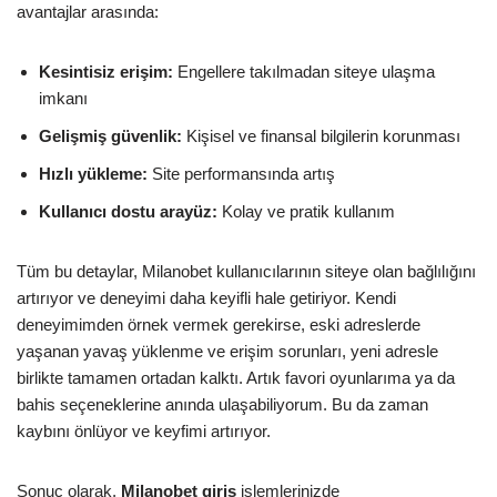
avantajlar arasında:
Kesintisiz erişim:
Engellere takılmadan siteye ulaşma
imkanı
Gelişmiş güvenlik:
Kişisel ve finansal bilgilerin korunması
Hızlı yükleme:
Site performansında artış
Kullanıcı dostu arayüz:
Kolay ve pratik kullanım
Tüm bu detaylar, Milanobet kullanıcılarının siteye olan bağlılığını
artırıyor ve deneyimi daha keyifli hale getiriyor. Kendi
deneyimimden örnek vermek gerekirse, eski adreslerde
yaşanan yavaş yüklenme ve erişim sorunları, yeni adresle
birlikte tamamen ortadan kalktı. Artık favori oyunlarıma ya da
bahis seçeneklerine anında ulaşabiliyorum. Bu da zaman
kaybını önlüyor ve keyfimi artırıyor.
Sonuç olarak,
Milanobet giriş
işlemlerinizde