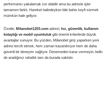
performansı yakalamak zor olabilir ama bu adresle işler
tamamen farklı. Hareket halindeyken bile bahis keyfi sürmek
mümkün hale geliyor.
Özetle,
Milanobet1203.com
adresi;
hız, güvenlik, kullanım
kolaylığı ve mobil uyumluluk
gibi önemli kriterlerde büyük
avantajlar sunuyor. Bu yüzden,
Milanobet giriş
yaparken yeni
adresi tercih etmek, hem zaman kazandırıyor hem de daha
güvenli bir deneyim sağlıyor. Denemeden karar vermeyin; belki
de aradığınız rahatlık tam da burada saklıdır.