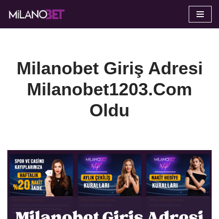
İçeriğe
geç
Milanobet Giriş Adresi
Milanobet1203.Com
Oldu