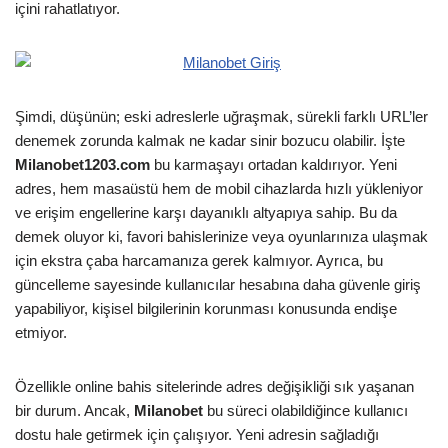
içini rahatlatıyor.
Şimdi, düşünün; eski adreslerle uğraşmak, sürekli farklı URL’ler
denemek zorunda kalmak ne kadar sinir bozucu olabilir. İşte
Milanobet1203.com
bu karmaşayı ortadan kaldırıyor. Yeni
adres, hem masaüstü hem de mobil cihazlarda hızlı yükleniyor
ve erişim engellerine karşı dayanıklı altyapıya sahip. Bu da
demek oluyor ki, favori bahislerinize veya oyunlarınıza ulaşmak
için ekstra çaba harcamanıza gerek kalmıyor. Ayrıca, bu
güncelleme sayesinde kullanıcılar hesabına daha güvenle giriş
yapabiliyor, kişisel bilgilerinin korunması konusunda endişe
etmiyor.
Özellikle online bahis sitelerinde adres değişikliği sık yaşanan
bir durum. Ancak,
Milanobet
bu süreci olabildiğince kullanıcı
dostu hale getirmek için çalışıyor. Yeni adresin sağladığı