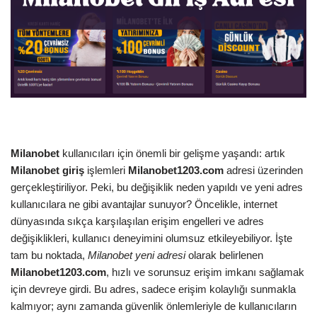
Milanobet
kullanıcıları için önemli bir gelişme yaşandı: artık
Milanobet giriş
işlemleri
Milanobet1203.com
adresi üzerinden
gerçekleştiriliyor. Peki, bu değişiklik neden yapıldı ve yeni adres
kullanıcılara ne gibi avantajlar sunuyor? Öncelikle, internet
dünyasında sıkça karşılaşılan erişim engelleri ve adres
değişiklikleri, kullanıcı deneyimini olumsuz etkileyebiliyor. İşte
tam bu noktada,
Milanobet yeni adresi
olarak belirlenen
Milanobet1203.com
, hızlı ve sorunsuz erişim imkanı sağlamak
için devreye girdi. Bu adres, sadece erişim kolaylığı sunmakla
kalmıyor; aynı zamanda güvenlik önlemleriyle de kullanıcıların