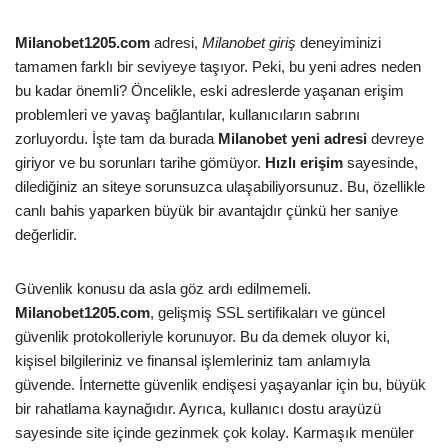
Milanobet1205.com
adresi,
Milanobet giriş
deneyiminizi
tamamen farklı bir seviyeye taşıyor. Peki, bu yeni adres neden
bu kadar önemli? Öncelikle, eski adreslerde yaşanan erişim
problemleri ve yavaş bağlantılar, kullanıcıların sabrını
zorluyordu. İşte tam da burada
Milanobet yeni adresi
devreye
giriyor ve bu sorunları tarihe gömüyor.
Hızlı erişim
sayesinde,
dilediğiniz an siteye sorunsuzca ulaşabiliyorsunuz. Bu, özellikle
canlı bahis yaparken büyük bir avantajdır çünkü her saniye
değerlidir.
Güvenlik konusu da asla göz ardı edilmemeli.
Milanobet1205.com
, gelişmiş SSL sertifikaları ve güncel
güvenlik protokolleriyle korunuyor. Bu da demek oluyor ki,
kişisel bilgileriniz ve finansal işlemleriniz tam anlamıyla
güvende. İnternette güvenlik endişesi yaşayanlar için bu, büyük
bir rahatlama kaynağıdır. Ayrıca, kullanıcı dostu arayüzü
sayesinde site içinde gezinmek çok kolay. Karmaşık menüler