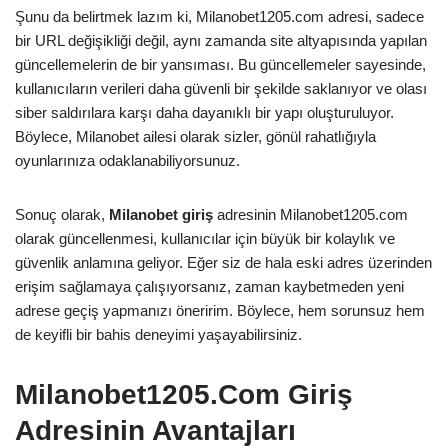
Şunu da belirtmek lazım ki, Milanobet1205.com adresi, sadece
bir URL değişikliği değil, aynı zamanda site altyapısında yapılan
güncellemelerin de bir yansıması. Bu güncellemeler sayesinde,
kullanıcıların verileri daha güvenli bir şekilde saklanıyor ve olası
siber saldırılara karşı daha dayanıklı bir yapı oluşturuluyor.
Böylece, Milanobet ailesi olarak sizler, gönül rahatlığıyla
oyunlarınıza odaklanabiliyorsunuz.
Sonuç olarak,
Milanobet giriş
adresinin Milanobet1205.com
olarak güncellenmesi, kullanıcılar için büyük bir kolaylık ve
güvenlik anlamına geliyor. Eğer siz de hala eski adres üzerinden
erişim sağlamaya çalışıyorsanız, zaman kaybetmeden yeni
adrese geçiş yapmanızı öneririm. Böylece, hem sorunsuz hem
de keyifli bir bahis deneyimi yaşayabilirsiniz.
Milanobet1205.Com Giriş
Adresinin Avantajları