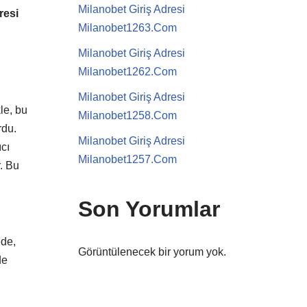
Milanobet Giriş Adresi
resi
Milanobet1263.Com
Milanobet Giriş Adresi
Milanobet1262.Com
Milanobet Giriş Adresi
le, bu
Milanobet1258.Com
rdu.
Milanobet Giriş Adresi
cı
Milanobet1257.Com
r. Bu
Son Yorumlar
ede,
Görüntülenecek bir yorum yok.
de