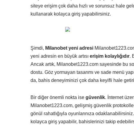
siteye erişim çok daha hızlı ve sorunsuz hale gel
kullanarak kolayca giriş yapabilirsiniz.
Şimdi,
Milanobet yeni adresi
Milanobet1223.com’
yeni adresin en büyük artısı
erişim kolaylığıdır
. 
Ancak artık, Milanobet1223.com sayesinde bu sorun
dostu. Göz yormayan tasarımı ve sade menü yapısı s
da, bahis deneyiminizi çok daha keyifli hale getiri
Bir diğer önemli nokta ise
güvenlik
. İnternet üz
Milanobet1223.com, gelişmiş güvenlik protokolleri 
gönül rahatlığıyla oyunlarınıza odaklanabilirsiniz
kolayca giriş yapabilir, bahislerinizi takip edebilir