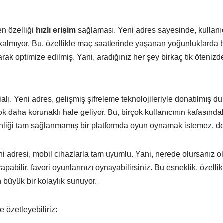
en özelliği
hızlı erişim
sağlaması. Yeni adres sayesinde, kullanıc
kalmıyor. Bu, özellikle maç saatlerinde yaşanan yoğunluklarda
olarak optimize edilmiş. Yani, aradığınız her şey birkaç tık ötenizd
ialı. Yeni adres, gelişmiş şifreleme teknolojileriyle donatılmış d
çok daha korunaklı hale geliyor. Bu, birçok kullanıcının kafasında
venliği tam sağlanmamış bir platformda oyun oynamak istemez, de
ni adresi, mobil cihazlarla tam uyumlu. Yani, nerede olursanız o
abilir, favori oyunlarınızı oynayabilirsiniz. Bu esneklik, özellik
 büyük bir kolaylık sunuyor.
 özetleyebiliriz: