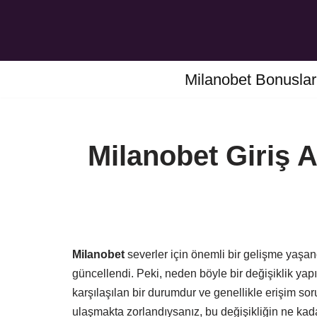
İçeriğe
geç
Milanobet Bonuslar
Milanobet Giriş 
Milanobet
severler için önemli bir gelişme yaşan
güncellendi. Peki, neden böyle bir değişiklik yapıl
karşılaşılan bir durumdur ve genellikle erişim so
ulaşmakta zorlandıysanız, bu değişikliğin ne ka