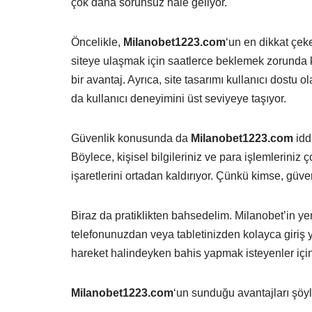
çok daha sorunsuz hale geliyor.
Öncelikle,
Milanobet1223.com
‘un en dikkat çek
siteye ulaşmak için saatlerce beklemek zorunda 
bir avantaj. Ayrıca, site tasarımı kullanıcı dostu 
da kullanıcı deneyimini üst seviyeye taşıyor.
Güvenlik konusunda da
Milanobet1223.com
idd
Böylece, kişisel bilgileriniz ve para işlemleriniz 
işaretlerini ortadan kaldırıyor. Çünkü kimse, gü
Biraz da pratiklikten bahsedelim. Milanobet’in ye
telefonunuzdan veya tabletinizden kolayca giriş yap
hareket halindeyken bahis yapmak isteyenler için
Milanobet1223.com
‘un sunduğu avantajları şöyle