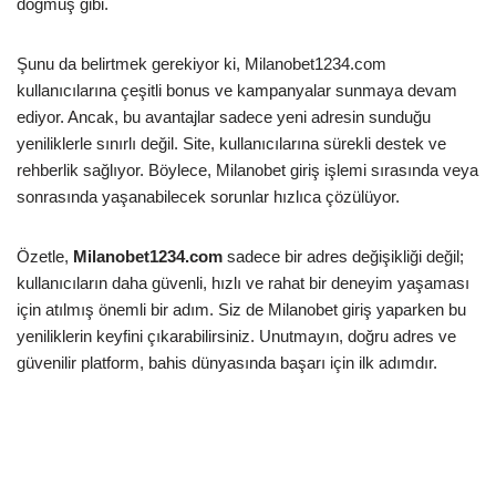
doğmuş gibi.
Şunu da belirtmek gerekiyor ki, Milanobet1234.com
kullanıcılarına çeşitli bonus ve kampanyalar sunmaya devam
ediyor. Ancak, bu avantajlar sadece yeni adresin sunduğu
yeniliklerle sınırlı değil. Site, kullanıcılarına sürekli destek ve
rehberlik sağlıyor. Böylece, Milanobet giriş işlemi sırasında veya
sonrasında yaşanabilecek sorunlar hızlıca çözülüyor.
Özetle,
Milanobet1234.com
sadece bir adres değişikliği değil;
kullanıcıların daha güvenli, hızlı ve rahat bir deneyim yaşaması
için atılmış önemli bir adım. Siz de Milanobet giriş yaparken bu
yeniliklerin keyfini çıkarabilirsiniz. Unutmayın, doğru adres ve
güvenilir platform, bahis dünyasında başarı için ilk adımdır.