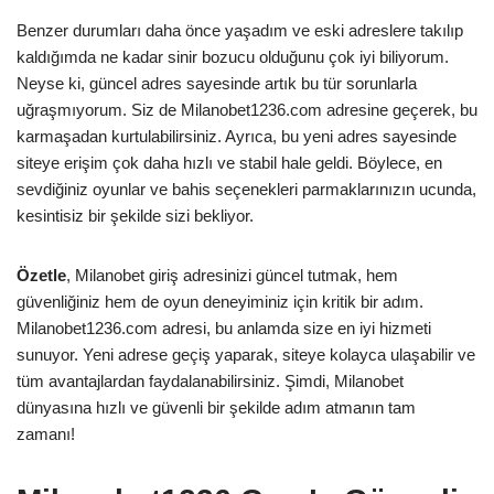
Benzer durumları daha önce yaşadım ve eski adreslere takılıp
kaldığımda ne kadar sinir bozucu olduğunu çok iyi biliyorum.
Neyse ki, güncel adres sayesinde artık bu tür sorunlarla
uğraşmıyorum. Siz de Milanobet1236.com adresine geçerek, bu
karmaşadan kurtulabilirsiniz. Ayrıca, bu yeni adres sayesinde
siteye erişim çok daha hızlı ve stabil hale geldi. Böylece, en
sevdiğiniz oyunlar ve bahis seçenekleri parmaklarınızın ucunda,
kesintisiz bir şekilde sizi bekliyor.
Özetle
, Milanobet giriş adresinizi güncel tutmak, hem
güvenliğiniz hem de oyun deneyiminiz için kritik bir adım.
Milanobet1236.com adresi, bu anlamda size en iyi hizmeti
sunuyor. Yeni adrese geçiş yaparak, siteye kolayca ulaşabilir ve
tüm avantajlardan faydalanabilirsiniz. Şimdi, Milanobet
dünyasına hızlı ve güvenli bir şekilde adım atmanın tam
zamanı!