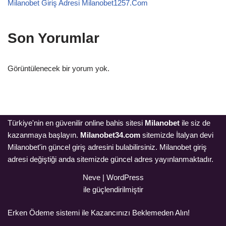
Milanobet Giriş Adresi Milanobet1257.Com
Son Yorumlar
Görüntülenecek bir yorum yok.
Türkiye'nin en güvenilir online bahis sitesi
Milanobet
ile siz de
kazanmaya başlayın.
Milanobet34.com
sitemizde İtalyan devi
Milanobet'in güncel giriş adresini bulabilirsiniz. Milanobet giriş
adresi değiştiği anda sitemizde güncel adres yayınlanmaktadır.
Neve
|
WordPress
ile güçlendirilmiştir
Erken Ödeme sistemi ile Kazancınızı Beklemeden Alın!