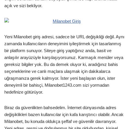
açık ve sizi bekliyor.
Yeni Milanobet giriş adresi, sadece bir URL değişikliği değil. Aynı
zamanda kullanıcıların deneyimini iyileştirmek için tasarlanmış
bir platform sunuyor. Siteye giriş yaptığınız anda, basit ve
anlaşılır arayüzüyle karşılaşıyorsunuz. Karmaşık menüler veya
gereksiz bilgiler yok. Bu da demek oluyor ki, aradığınız bahis
seçeneklerine ve canlı maçlara ulaşmak için dakikalarca
uğraşmanıza gerek kalmıyor. İster yeni başlayan olun, ister
deneyimli bir bahisçi, Milanobet1243.com sizi yormadan
hedefinize götürüyor.
Biraz da güvenlikten bahsedelim. İnternet dünyasında adres
değişiklikleri bazen kullanıcılar için kafa karıştırıcı olabilir. Ancak
Milanobet, bu konuda oldukça şeffaf ve güvenilir davranıyor.
Yeni adres, resmi ve doğrulanmış bir site olduğundan, kişisel