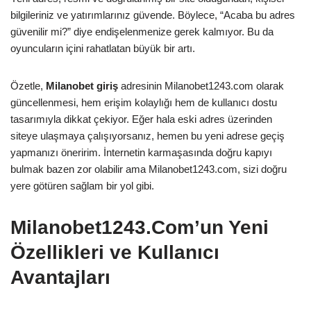
bilgileriniz ve yatırımlarınız güvende. Böylece, “Acaba bu adres
güvenilir mi?” diye endişelenmenize gerek kalmıyor. Bu da
oyuncuların içini rahatlatan büyük bir artı.
Özetle,
Milanobet giriş
adresinin Milanobet1243.com olarak
güncellenmesi, hem erişim kolaylığı hem de kullanıcı dostu
tasarımıyla dikkat çekiyor. Eğer hala eski adres üzerinden
siteye ulaşmaya çalışıyorsanız, hemen bu yeni adrese geçiş
yapmanızı öneririm. İnternetin karmaşasında doğru kapıyı
bulmak bazen zor olabilir ama Milanobet1243.com, sizi doğru
yere götüren sağlam bir yol gibi.
Milanobet1243.Com’un Yeni
Özellikleri ve Kullanıcı
Avantajları