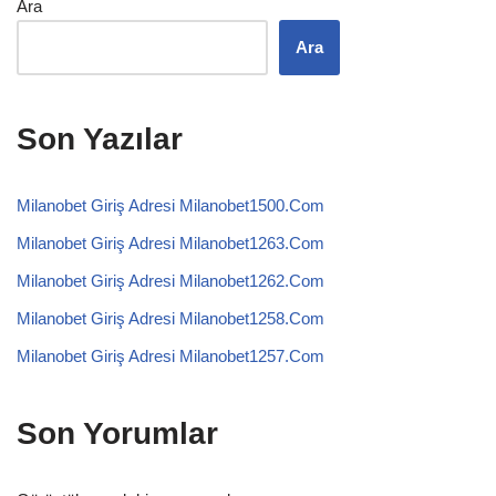
Ara
Ara
Son Yazılar
Milanobet Giriş Adresi Milanobet1500.Com
Milanobet Giriş Adresi Milanobet1263.Com
Milanobet Giriş Adresi Milanobet1262.Com
Milanobet Giriş Adresi Milanobet1258.Com
Milanobet Giriş Adresi Milanobet1257.Com
Son Yorumlar