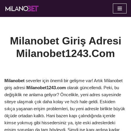
İçeriğe
geç
Milanobet Giriş Adresi
Milanobet1243.Com
Milanobet
severler için önemli bir gelişme var! Artık Milanobet
giriş adresi
Milanobet1243.com
olarak güncellendi. Peki, bu
değişiklik ne anlama geliyor? Öncelikle, yeni adres sayesinde
siteye ulaşmak çok daha kolay ve hızlı hale geldi. Eskiden
sıkça yaşanan erişim problemleri, bu yeni adresle birlikte büyük
ölçüde ortadan kalktı. Hani bazen kapı çalındığında içeride
kimse yokmuş gibi hissedersiniz ya, işte eski adreslerdeki
erişim sorunları da tam böyleydi. Şimdi ise kapı ardına kadar