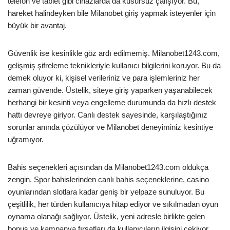
telefon ve tablet gibi cihazlarda da kusursuz çalışıyor. Bu,
hareket halindeyken bile Milanobet giriş yapmak isteyenler için
büyük bir avantaj.
Güvenlik ise kesinlikle göz ardı edilmemiş. Milanobet1243.com,
gelişmiş şifreleme teknikleriyle kullanıcı bilgilerini koruyor. Bu da
demek oluyor ki, kişisel verileriniz ve para işlemleriniz her
zaman güvende. Üstelik, siteye giriş yaparken yaşanabilecek
herhangi bir kesinti veya engelleme durumunda da hızlı destek
hattı devreye giriyor. Canlı destek sayesinde, karşılaştığınız
sorunlar anında çözülüyor ve Milanobet deneyiminiz kesintiye
uğramıyor.
Bahis seçenekleri açısından da Milanobet1243.com oldukça
zengin. Spor bahislerinden canlı bahis seçeneklerine, casino
oyunlarından slotlara kadar geniş bir yelpaze sunuluyor. Bu
çeşitlilik, her türden kullanıcıya hitap ediyor ve sıkılmadan oyun
oynama olanağı sağlıyor. Üstelik, yeni adresle birlikte gelen
bonus ve kampanya fırsatları da kullanıcıların ilgisini çekiyor.