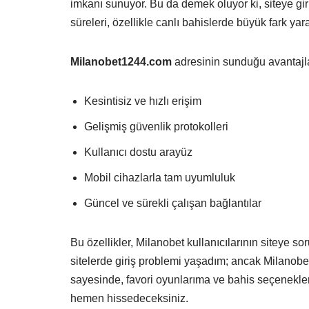
imkanı sunuyor. Bu da demek oluyor ki, siteye g
süreleri, özellikle canlı bahislerde büyük fark yar
Milanobet1244.com
adresinin sunduğu avantajlar
Kesintisiz ve hızlı erişim
Gelişmiş güvenlik protokolleri
Kullanıcı dostu arayüz
Mobil cihazlarla tam uyumluluk
Güncel ve sürekli çalışan bağlantılar
Bu özellikler, Milanobet kullanıcılarının siteye 
sitelerde giriş problemi yaşadım; ancak Milanobe
sayesinde, favori oyunlarıma ve bahis seçenekler
hemen hissedeceksiniz.