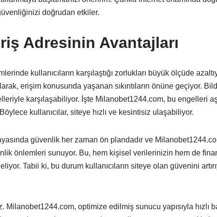
üvenliğinizi doğrudan etkiler.
iş Adresinin Avantajları
mlerinde kullanıcıların karşılaştığı zorlukları büyük ölçüde azaltıy
arak, erişim konusunda yaşanan sıkıntıların önüne geçiyor. Bild
lleriyle karşılaşabiliyor. İşte Milanobet1244.com, bu engelleri 
Böylece kullanıcılar, siteye hızlı ve kesintisiz ulaşabiliyor.
ünyasında güvenlik her zaman ön plandadır ve Milanobet1244.c
enlik önlemleri sunuyor. Bu, hem kişisel verilerinizin hem de fina
iyor. Tabii ki, bu durum kullanıcıların siteye olan güvenini artır
 Milanobet1244.com, optimize edilmiş sunucu yapısıyla hızlı b