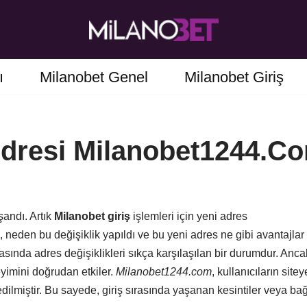
ı
Milanobet Genel
Milanobet Giriş
Adresi Milanobet1244.C
şandı. Artık
Milanobet giriş
işlemleri için yeni adres
, neden bu değişiklik yapıldı ve bu yeni adres ne gibi avantajlar
asında adres değişiklikleri sıkça karşılaşılan bir durumdur. Anca
yimini doğrudan etkiler.
Milanobet1244.com
, kullanıcıların site
dilmiştir. Bu sayede, giriş sırasında yaşanan kesintiler veya bağ