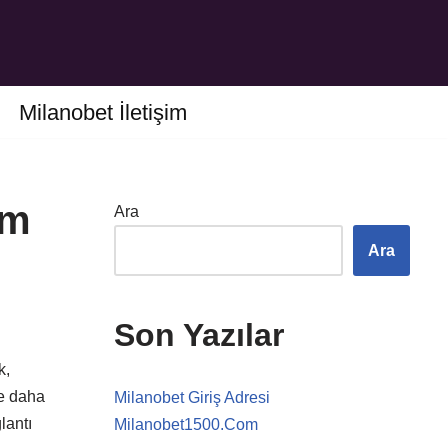
Milanobet İletişim
om
Ara
Ara
Son Yazılar
k,
ye daha
Milanobet Giriş Adresi
lantı
Milanobet1500.Com