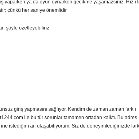
iriş yaparken ya da oyun oynarken gecikme yaşamazsınız. Hızlı t
atır; çünkü her saniye önemlidir.
ı şöyle özetleyebiliriz:
sorunsuz giriş yapmasını sağlıyor. Kendim de zaman zaman farklı
t1244.com ile bu tür sorunlar tamamen ortadan kalktı. Bu adres
ine istediğim an ulaşabiliyorum. Siz de deneyimlediğinizde fark