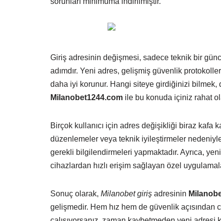
sorunları minimuma indirilmiştir.
Giriş adresinin değişmesi, sadece teknik bir günce
adımdır. Yeni adres, gelişmiş güvenlik protokolleri 
daha iyi korunur. Hangi siteye girdiğinizi bilmek, 
Milanobet1244.com
ile bu konuda içiniz rahat ola
Birçok kullanıcı için adres değişikliği biraz kafa ka
düzenlemeler veya teknik iyileştirmeler nedeniyle
gerekli bilgilendirmeleri yapmaktadır. Ayrıca, yen
cihazlardan hızlı erişim sağlayan özel uygulamalar
Sonuç olarak,
Milanobet giriş
adresinin
Milanob
gelişmedir. Hem hız hem de güvenlik açısından ci
çalışıyorsanız, zaman kaybetmeden yeni adresi 