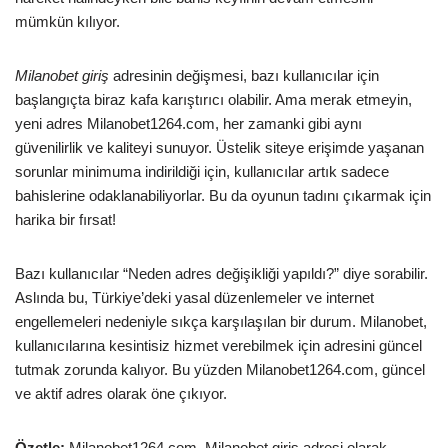
mümkün kılıyor.
Milanobet giriş
adresinin değişmesi, bazı kullanıcılar için
başlangıçta biraz kafa karıştırıcı olabilir. Ama merak etmeyin,
yeni adres Milanobet1264.com, her zamanki gibi aynı
güvenilirlik ve kaliteyi sunuyor. Üstelik siteye erişimde yaşanan
sorunlar minimuma indirildiği için, kullanıcılar artık sadece
bahislerine odaklanabiliyorlar. Bu da oyunun tadını çıkarmak için
harika bir fırsat!
Bazı kullanıcılar “Neden adres değişikliği yapıldı?” diye sorabilir.
Aslında bu, Türkiye’deki yasal düzenlemeler ve internet
engellemeleri nedeniyle sıkça karşılaşılan bir durum. Milanobet,
kullanıcılarına kesintisiz hizmet verebilmek için adresini güncel
tutmak zorunda kalıyor. Bu yüzden Milanobet1264.com, güncel
ve aktif adres olarak öne çıkıyor.
Özetle;
Milanobet1264.com, Milanobet giriş adresi olarak