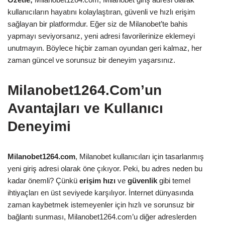
kullanıcıların hayatını kolaylaştıran, güvenli ve hızlı erişim
sağlayan bir platformdur. Eğer siz de Milanobet’te bahis
yapmayı seviyorsanız, yeni adresi favorilerinize eklemeyi
unutmayın. Böylece hiçbir zaman oyundan geri kalmaz, her
zaman güncel ve sorunsuz bir deneyim yaşarsınız.
Milanobet1264.Com’un
Avantajları ve Kullanıcı
Deneyimi
Milanobet1264.com
, Milanobet kullanıcıları için tasarlanmış
yeni giriş adresi olarak öne çıkıyor. Peki, bu adres neden bu
kadar önemli? Çünkü
erişim hızı
ve
güvenlik
gibi temel
ihtiyaçları en üst seviyede karşılıyor. İnternet dünyasında
zaman kaybetmek istemeyenler için hızlı ve sorunsuz bir
bağlantı sunması, Milanobet1264.com’u diğer adreslerden