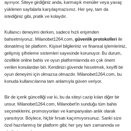
ayırıyor. Siteye girdiğiniz anda, karmaşık menüler veya yavaş
yüklenen sayfalarla karşılaşmazsınız. Her şey, tam da
istediğiniz gibi, pratik ve kolaydır.
Kullanıcı deneyimi derken, sadece hızlı erişimden
bahsetmiyoruz. Milanobet1264.com,
güvenlik protokolleri
ile
donatılmış bir platform. Kişisel bilgileriniz ve finansal işlemleriniz,
gelişmiş şifreleme sistemleri sayesinde korunuyor. Bu durum,
özellikle online bahis ve oyun platformlarında en çok önem
verilen konulardan biri. Kendinizi güvende hissetmek, keyifli bir
oyun deneyimi için olmazsa olmazdır. Milanobet1264.com, bu
konuda kullanıcılarına tam anlamıyla güven veriyor.
Bir de içerik güncelliği var ki, bu da siteyi cazip kılan diğer bir
unsur. Milanobet1264.com, Milanobet’in sunduğu tüm bahis
seçeneklerini, promosyonları ve kampanyaları anlık olarak
yansıtıyor. Böylece, hiçbir fırsatı kaçırmıyorsunuz. Sanki size
özel hazırlanmış bir platform gibi; her şey tam zamanında ve