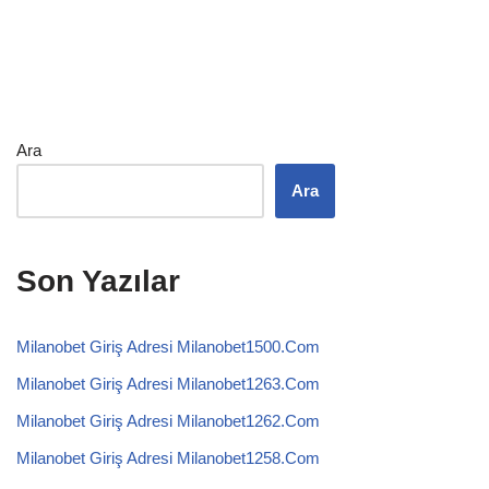
Ara
Ara
Son Yazılar
Milanobet Giriş Adresi Milanobet1500.Com
Milanobet Giriş Adresi Milanobet1263.Com
Milanobet Giriş Adresi Milanobet1262.Com
Milanobet Giriş Adresi Milanobet1258.Com