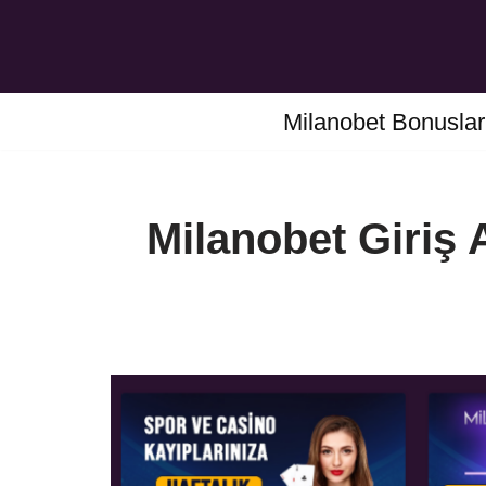
İçeriğe
geç
Milanobet Bonuslar
Milanobet Giriş