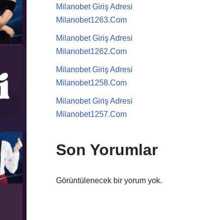
Milanobet Giriş Adresi
Milanobet1263.Com
Milanobet Giriş Adresi
Milanobet1262.Com
Milanobet Giriş Adresi
Milanobet1258.Com
Milanobet Giriş Adresi
Milanobet1257.Com
Son Yorumlar
Görüntülenecek bir yorum yok.