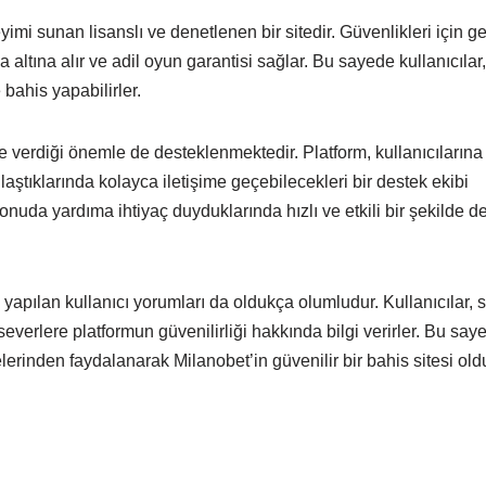
yimi sunan lisanslı ve denetlenen bir sitedir. Güvenlikleri için ge
a altına alır ve adil oyun garantisi sağlar. Bu sayede kullanıcılar,
bahis yapabilirler.
ne verdiği önemle de desteklenmektedir. Platform, kullanıcılarına
aştıklarında kolayca iletişime geçebilecekleri bir destek ekibi
onuda yardıma ihtiyaç duyduklarında hızlı ve etkili bir şekilde d
yapılan kullanıcı yorumları da oldukça olumludur. Kullanıcılar, s
everlere platformun güvenilirliği hakkında bilgi verirler. Bu say
übelerinden faydalanarak Milanobet’in güvenilir bir bahis sitesi o