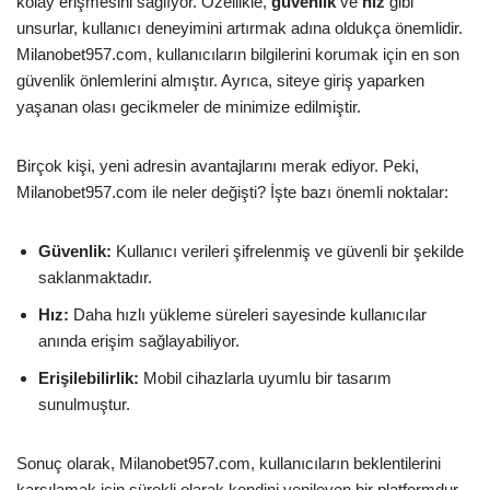
kolay erişmesini sağlıyor. Özellikle,
güvenlik
ve
hız
gibi
unsurlar, kullanıcı deneyimini artırmak adına oldukça önemlidir.
Milanobet957.com, kullanıcıların bilgilerini korumak için en son
güvenlik önlemlerini almıştır. Ayrıca, siteye giriş yaparken
yaşanan olası gecikmeler de minimize edilmiştir.
Birçok kişi, yeni adresin avantajlarını merak ediyor. Peki,
Milanobet957.com ile neler değişti? İşte bazı önemli noktalar:
Güvenlik:
Kullanıcı verileri şifrelenmiş ve güvenli bir şekilde
saklanmaktadır.
Hız:
Daha hızlı yükleme süreleri sayesinde kullanıcılar
anında erişim sağlayabiliyor.
Erişilebilirlik:
Mobil cihazlarla uyumlu bir tasarım
sunulmuştur.
Sonuç olarak, Milanobet957.com, kullanıcıların beklentilerini
karşılamak için sürekli olarak kendini yenileyen bir platformdur.