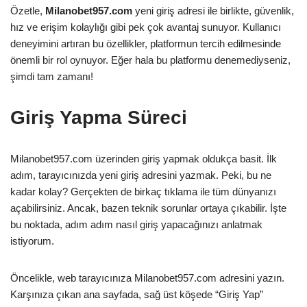
Özetle,
Milanobet957.com
yeni giriş adresi ile birlikte, güvenlik,
hız ve erişim kolaylığı gibi pek çok avantaj sunuyor. Kullanıcı
deneyimini artıran bu özellikler, platformun tercih edilmesinde
önemli bir rol oynuyor. Eğer hala bu platformu denemediyseniz,
şimdi tam zamanı!
Giriş Yapma Süreci
Milanobet957.com üzerinden giriş yapmak oldukça basit. İlk
adım, tarayıcınızda yeni giriş adresini yazmak. Peki, bu ne
kadar kolay? Gerçekten de birkaç tıklama ile tüm dünyanızı
açabilirsiniz. Ancak, bazen teknik sorunlar ortaya çıkabilir. İşte
bu noktada, adım adım nasıl giriş yapacağınızı anlatmak
istiyorum.
Öncelikle, web tarayıcınıza Milanobet957.com adresini yazın.
Karşınıza çıkan ana sayfada, sağ üst köşede “Giriş Yap”