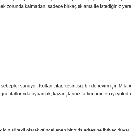
ek zorunda kalmadan, sadece birkaç tıklama ile istediğiniz yer
:
i sebepler sunuyor. Kullanıcılar, kesintisiz bir deneyim için Milan
ğru platformda oynamak, kazançlarınızı artırmanın en iyi yoludu
 için sürekli olarak güncellenen bir giriş adresine ihtiyaç duyar.