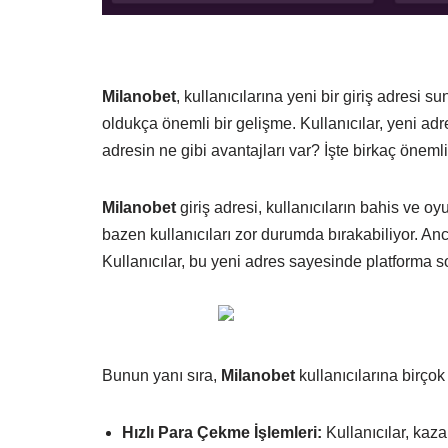
Milanobet
, kullanıcılarına yeni bir giriş adres
oldukça önemli bir gelişme. Kullanıcılar, yeni ad
adresin ne gibi avantajları var? İşte birkaç önemli
Milanobet
giriş adresi, kullanıcıların bahis ve oy
bazen kullanıcıları zor durumda bırakabiliyor. An
Kullanıcılar, bu yeni adres sayesinde platforma so
Bunun yanı sıra,
Milanobet
kullanıcılarına birço
Hızlı Para Çekme İşlemleri:
Kullanıcılar, kazan