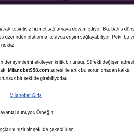
i sunarak kesintisiz hizmet sağlamaya devam ediyor. Bu, bahis dü
res üzerinden platforma kolayca erişim sağlayabiliyor. Peki, bu y
 nokta:
un deneyimlerini etkileyen kritik bir unsur. Sürekli değişen adresl
cak,
Milanobet958.com
adresi ile artık bu sorun ortadan kalktı.
runsuz bir şekilde girebiliyorlar.
k avantaj sunuyor. Örneğin:
çlarını hızlı bir şekilde çekebilirler.