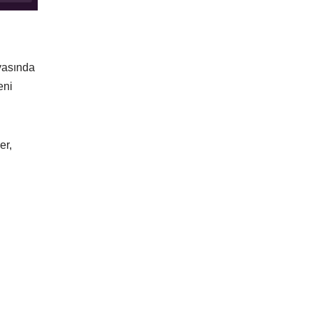
nyasında
eni
er,