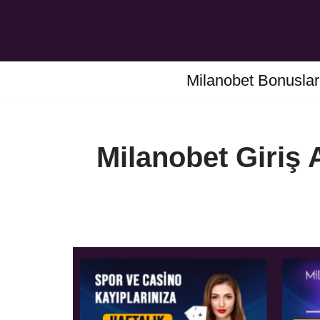
İçeriğe
geç
Milanobet Bonuslar
Milanobet Giriş