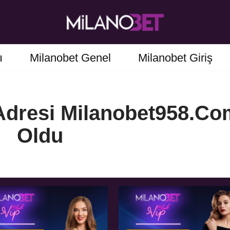
ı
Milanobet Genel
Milanobet Giriş
 Adresi Milanobet958.C
Oldu