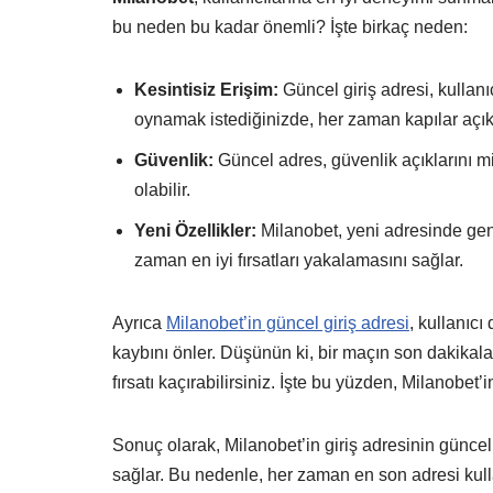
bu neden bu kadar önemli? İşte birkaç neden:
Kesintisiz Erişim:
Güncel giriş adresi, kullanı
oynamak istediğinizde, her zaman kapılar açık
Güvenlik:
Güncel adres, güvenlik açıklarını min
olabilir.
Yeni Özellikler:
Milanobet, yeni adresinde gene
zaman en iyi fırsatları yakalamasını sağlar.
Ayrıca
Milanobet’in güncel giriş adresi
, kullanıcı
kaybını önler. Düşünün ki, bir maçın son dakikala
fırsatı kaçırabilirsiniz. İşte bu yüzden, Milanobet’
Sonuç olarak, Milanobet’in giriş adresinin güncel 
sağlar. Bu nedenle, her zaman en son adresi kulla