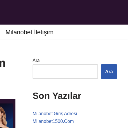
Milanobet İletişim
om
Ara
Ara
Son Yazılar
Milanobet Giriş Adresi
Milanobet1500.Com