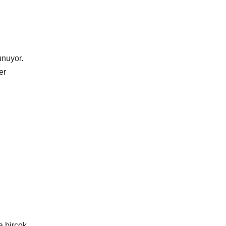
unuyor.
er
a birçok