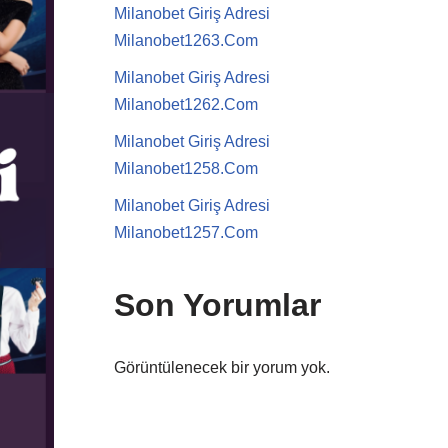
Milanobet Giriş Adresi
Milanobet1263.Com
Milanobet Giriş Adresi
Milanobet1262.Com
Milanobet Giriş Adresi
Milanobet1258.Com
Milanobet Giriş Adresi
Milanobet1257.Com
Son Yorumlar
Görüntülenecek bir yorum yok.