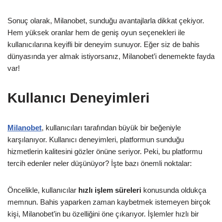
Sonuç olarak, Milanobet, sunduğu avantajlarla dikkat çekiyor.
Hem yüksek oranlar hem de geniş oyun seçenekleri ile
kullanıcılarına keyifli bir deneyim sunuyor. Eğer siz de bahis
dünyasında yer almak istiyorsanız, Milanobet’i denemekte fayda
var!
Kullanıcı Deneyimleri
Milanobet
, kullanıcıları tarafından büyük bir beğeniyle
karşılanıyor. Kullanıcı deneyimleri, platformun sunduğu
hizmetlerin kalitesini gözler önüne seriyor. Peki, bu platformu
tercih edenler neler düşünüyor? İşte bazı önemli noktalar:
Öncelikle, kullanıcılar
hızlı işlem süreleri
konusunda oldukça
memnun. Bahis yaparken zaman kaybetmek istemeyen birçok
kişi, Milanobet’in bu özelliğini öne çıkarıyor. İşlemler hızlı bir