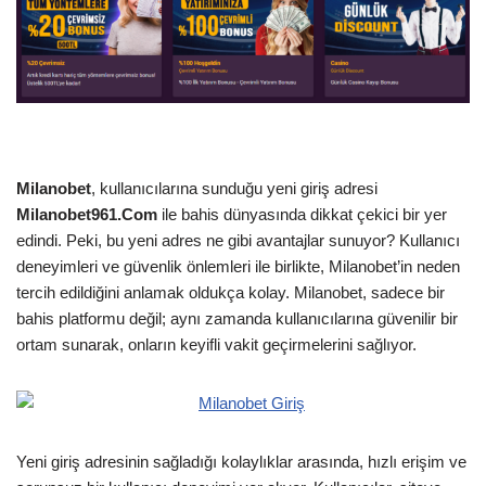
Milanobet
, kullanıcılarına sunduğu yeni giriş adresi
Milanobet961.Com
ile bahis dünyasında dikkat çekici bir yer
edindi. Peki, bu yeni adres ne gibi avantajlar sunuyor? Kullanıcı
deneyimleri ve güvenlik önlemleri ile birlikte, Milanobet’in neden
tercih edildiğini anlamak oldukça kolay. Milanobet, sadece bir
bahis platformu değil; aynı zamanda kullanıcılarına güvenilir bir
ortam sunarak, onların keyifli vakit geçirmelerini sağlıyor.
Yeni giriş adresinin sağladığı kolaylıklar arasında, hızlı erişim ve