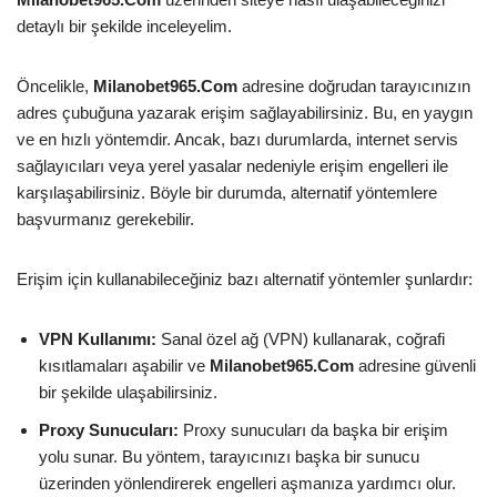
detaylı bir şekilde inceleyelim.
Öncelikle,
Milanobet965.Com
adresine doğrudan tarayıcınızın
adres çubuğuna yazarak erişim sağlayabilirsiniz. Bu, en yaygın
ve en hızlı yöntemdir. Ancak, bazı durumlarda, internet servis
sağlayıcıları veya yerel yasalar nedeniyle erişim engelleri ile
karşılaşabilirsiniz. Böyle bir durumda, alternatif yöntemlere
başvurmanız gerekebilir.
Erişim için kullanabileceğiniz bazı alternatif yöntemler şunlardır:
VPN Kullanımı:
Sanal özel ağ (VPN) kullanarak, coğrafi
kısıtlamaları aşabilir ve
Milanobet965.Com
adresine güvenli
bir şekilde ulaşabilirsiniz.
Proxy Sunucuları:
Proxy sunucuları da başka bir erişim
yolu sunar. Bu yöntem, tarayıcınızı başka bir sunucu
üzerinden yönlendirerek engelleri aşmanıza yardımcı olur.