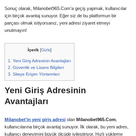
Sonuç olarak, Milanobet965.Com’a geçiş yapmak, kullanıcılar
için birçok avantaj sunuyor. Eğer siz de bu platformun bir
parçası olmak istiyorsanız, yeni adresi ziyaret etmeyi
unutmayın!
İçerik
[
Gizle
]
1.
Yeni Giriş Adresinin Avantajları
2.
Güvenlik ve Lisans Bilgileri
3.
Siteye Erişim Yöntemleri
Yeni Giriş Adresinin
Avantajları
Milanobet’in yeni giriş adresi
olan
Milanobet965.Com
,
kullanıcılarına birçok avantaj sunuyor. İlk olarak, bu yeni adres,
kullanıcı deneyimini büyük ölçüde iyileştiriyor. Hızlı yükleme