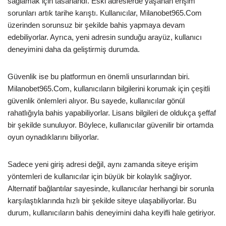
sağlamak için tasarlandı. Eski adreslerde yaşanan erişim
sorunları artık tarihe karıştı. Kullanıcılar, Milanobet965.Com
üzerinden sorunsuz bir şekilde bahis yapmaya devam
edebiliyorlar. Ayrıca, yeni adresin sunduğu arayüz, kullanıcı
deneyimini daha da geliştirmiş durumda.
Güvenlik ise bu platformun en önemli unsurlarından biri.
Milanobet965.Com, kullanıcıların bilgilerini korumak için çeşitli
güvenlik önlemleri alıyor. Bu sayede, kullanıcılar gönül
rahatlığıyla bahis yapabiliyorlar. Lisans bilgileri de oldukça şeffaf
bir şekilde sunuluyor. Böylece, kullanıcılar güvenilir bir ortamda
oyun oynadıklarını biliyorlar.
Sadece yeni giriş adresi değil, aynı zamanda siteye erişim
yöntemleri de kullanıcılar için büyük bir kolaylık sağlıyor.
Alternatif bağlantılar sayesinde, kullanıcılar herhangi bir sorunla
karşılaştıklarında hızlı bir şekilde siteye ulaşabiliyorlar. Bu
durum, kullanıcıların bahis deneyimini daha keyifli hale getiriyor.