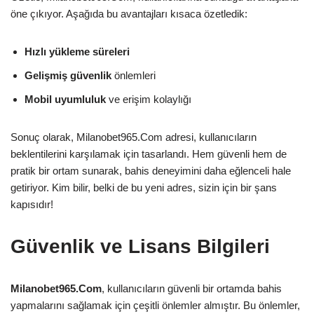
öne çıkıyor. Aşağıda bu avantajları kısaca özetledik:
Hızlı yükleme süreleri
Gelişmiş güvenlik
önlemleri
Mobil uyumluluk
ve erişim kolaylığı
Sonuç olarak, Milanobet965.Com adresi, kullanıcıların
beklentilerini karşılamak için tasarlandı. Hem güvenli hem de
pratik bir ortam sunarak, bahis deneyimini daha eğlenceli hale
getiriyor. Kim bilir, belki de bu yeni adres, sizin için bir şans
kapısıdır!
Güvenlik ve Lisans Bilgileri
Milanobet965.Com
, kullanıcıların güvenli bir ortamda bahis
yapmalarını sağlamak için çeşitli önlemler almıştır. Bu önlemler,