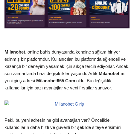
Milanobet
, online bahis dünyasında kendine sağlam bir yer
edinmiş bir platformdur. Kullanıcılar, bu platformda eğlenceli ve
kazançlı bir deneyim yaşamak için sıkça tercih ediyorlar. Ancak,
son zamanlarda bazı değişiklikler yaşandı. Artık
Milanobet’in
yeni giriş adresi
Milanobet965.Com
oldu. Bu değişiklik,
kullanıcılar için bazı avantajlar ve yeni fırsatlar sunuyor.
Peki, bu yeni adresin ne gibi avantajları var? Öncelikle,
kullanıcıların daha hızlı ve güvenli bir şekilde siteye erişimini