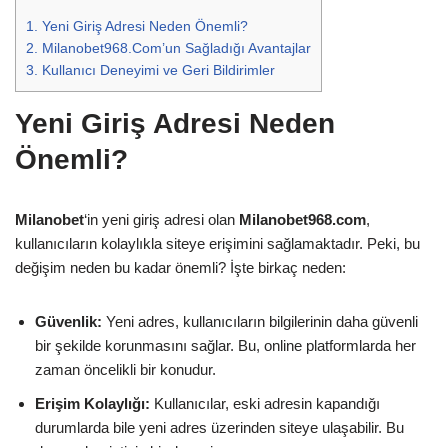
1.
Yeni Giriş Adresi Neden Önemli?
2.
Milanobet968.Com’un Sağladığı Avantajlar
3.
Kullanıcı Deneyimi ve Geri Bildirimler
Yeni Giriş Adresi Neden
Önemli?
Milanobet
‘in yeni giriş adresi olan
Milanobet968.com
,
kullanıcıların kolaylıkla siteye erişimini sağlamaktadır. Peki, bu
değişim neden bu kadar önemli? İşte birkaç neden:
Güvenlik:
Yeni adres, kullanıcıların bilgilerinin daha güvenli
bir şekilde korunmasını sağlar. Bu, online platformlarda her
zaman öncelikli bir konudur.
Erişim Kolaylığı:
Kullanıcılar, eski adresin kapandığı
durumlarda bile yeni adres üzerinden siteye ulaşabilir. Bu