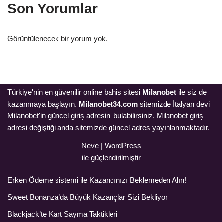
Son Yorumlar
Görüntülenecek bir yorum yok.
Türkiye'nin en güvenilir online bahis sitesi
Milanobet
ile siz de
kazanmaya başlayın.
Milanobet34.com
sitemizde İtalyan devi
Milanobet'in güncel giriş adresini bulabilirsiniz. Milanobet giriş
adresi değiştiği anda sitemizde güncel adres yayınlanmaktadır.
Neve
|
WordPress
ile güçlendirilmiştir
Erken Ödeme sistemi ile Kazancınızı Beklemeden Alın!
Sweet Bonanza’da Büyük Kazançlar Sizi Bekliyor
Blackjack’te Kart Sayma Taktikleri