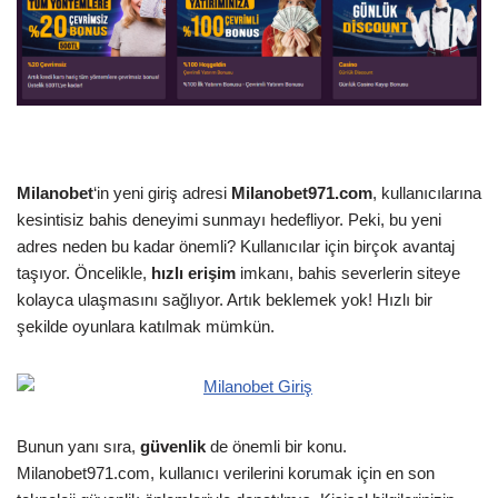
Milanobet
‘in yeni giriş adresi
Milanobet971.com
, kullanıcılarına
kesintisiz bahis deneyimi sunmayı hedefliyor. Peki, bu yeni
adres neden bu kadar önemli? Kullanıcılar için birçok avantaj
taşıyor. Öncelikle,
hızlı erişim
imkanı, bahis severlerin siteye
kolayca ulaşmasını sağlıyor. Artık beklemek yok! Hızlı bir
şekilde oyunlara katılmak mümkün.
Bunun yanı sıra,
güvenlik
de önemli bir konu.
Milanobet971.com, kullanıcı verilerini korumak için en son