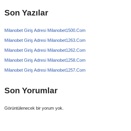
Son Yazılar
Milanobet Giriş Adresi Milanobet1500.Com
Milanobet Giriş Adresi Milanobet1263.Com
Milanobet Giriş Adresi Milanobet1262.Com
Milanobet Giriş Adresi Milanobet1258.Com
Milanobet Giriş Adresi Milanobet1257.Com
Son Yorumlar
Görüntülenecek bir yorum yok.