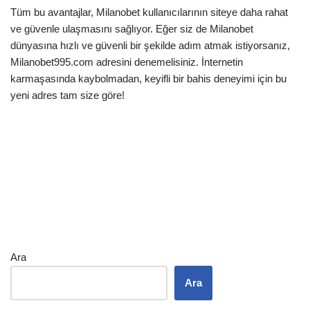
Tüm bu avantajlar, Milanobet kullanıcılarının siteye daha rahat
ve güvenle ulaşmasını sağlıyor. Eğer siz de Milanobet
dünyasına hızlı ve güvenli bir şekilde adım atmak istiyorsanız,
Milanobet995.com adresini denemelisiniz. İnternetin
karmaşasında kaybolmadan, keyifli bir bahis deneyimi için bu
yeni adres tam size göre!
Ara
Ara