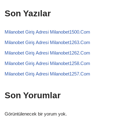
Son Yazılar
Milanobet Giriş Adresi Milanobet1500.Com
Milanobet Giriş Adresi Milanobet1263.Com
Milanobet Giriş Adresi Milanobet1262.Com
Milanobet Giriş Adresi Milanobet1258.Com
Milanobet Giriş Adresi Milanobet1257.Com
Son Yorumlar
Görüntülenecek bir yorum yok.