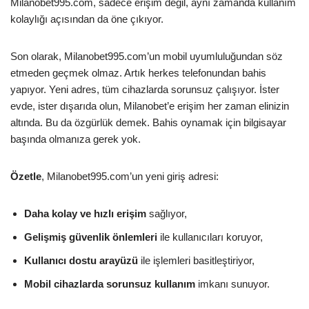
Milanobet995.com, sadece erişim değil, aynı zamanda kullanım
kolaylığı açısından da öne çıkıyor.
Son olarak, Milanobet995.com’un mobil uyumluluğundan söz
etmeden geçmek olmaz. Artık herkes telefonundan bahis
yapıyor. Yeni adres, tüm cihazlarda sorunsuz çalışıyor. İster
evde, ister dışarıda olun, Milanobet’e erişim her zaman elinizin
altında. Bu da özgürlük demek. Bahis oynamak için bilgisayar
başında olmanıza gerek yok.
Özetle
, Milanobet995.com’un yeni giriş adresi:
Daha kolay ve hızlı erişim
sağlıyor,
Gelişmiş güvenlik önlemleri
ile kullanıcıları koruyor,
Kullanıcı dostu arayüzü
ile işlemleri basitleştiriyor,
Mobil cihazlarda sorunsuz kullanım
imkanı sunuyor.