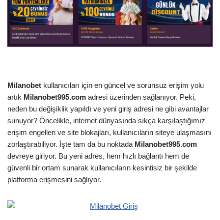
Milanobet
kullanıcıları için en güncel ve sorunsuz erişim yolu
artık
Milanobet995.com
adresi üzerinden sağlanıyor. Peki,
neden bu değişiklik yapıldı ve yeni giriş adresi ne gibi avantajlar
sunuyor? Öncelikle, internet dünyasında sıkça karşılaştığımız
erişim engelleri ve site blokajları, kullanıcıların siteye ulaşmasını
zorlaştırabiliyor. İşte tam da bu noktada
Milanobet995.com
devreye giriyor. Bu yeni adres, hem hızlı bağlantı hem de
güvenli bir ortam sunarak kullanıcıların kesintisiz bir şekilde
platforma erişmesini sağlıyor.