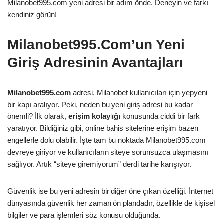
Milanobet995.com yeni adresi bir adım önde. Deneyin ve farkı
kendiniz görün!
Milanobet995.Com’un Yeni
Giriş Adresinin Avantajları
Milanobet995.com
adresi, Milanobet kullanıcıları için yepyeni
bir kapı aralıyor. Peki, neden bu yeni giriş adresi bu kadar
önemli? İlk olarak,
erişim kolaylığı
konusunda ciddi bir fark
yaratıyor. Bildiğiniz gibi, online bahis sitelerine erişim bazen
engellerle dolu olabilir. İşte tam bu noktada Milanobet995.com
devreye giriyor ve kullanıcıların siteye sorunsuzca ulaşmasını
sağlıyor. Artık “siteye giremiyorum” derdi tarihe karışıyor.
Güvenlik ise bu yeni adresin bir diğer öne çıkan özelliği. İnternet
dünyasında güvenlik her zaman ön plandadır, özellikle de kişisel
bilgiler ve para işlemleri söz konusu olduğunda.