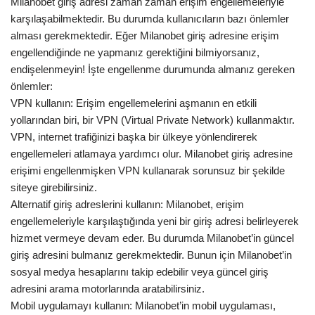
Milanobet giriş adresi zaman zaman erişim engellemeleriyle
karşılaşabilmektedir. Bu durumda kullanıcıların bazı önlemler
alması gerekmektedir. Eğer Milanobet giriş adresine erişim
engellendiğinde ne yapmanız gerektiğini bilmiyorsanız,
endişelenmeyin! İşte engellenme durumunda almanız gereken
önlemler:
VPN kullanın: Erişim engellemelerini aşmanın en etkili
yollarından biri, bir VPN (Virtual Private Network) kullanmaktır.
VPN, internet trafiğinizi başka bir ülkeye yönlendirerek
engellemeleri atlamaya yardımcı olur. Milanobet giriş adresine
erişimi engellenmişken VPN kullanarak sorunsuz bir şekilde
siteye girebilirsiniz.
Alternatif giriş adreslerini kullanın: Milanobet, erişim
engellemeleriyle karşılaştığında yeni bir giriş adresi belirleyerek
hizmet vermeye devam eder. Bu durumda Milanobet’in güncel
giriş adresini bulmanız gerekmektedir. Bunun için Milanobet’in
sosyal medya hesaplarını takip edebilir veya güncel giriş
adresini arama motorlarında aratabilirsiniz.
Mobil uygulamayı kullanın: Milanobet’in mobil uygulaması,