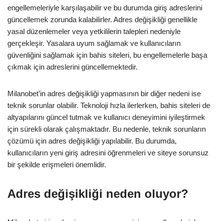
engellemeleriyle karşılaşabilir ve bu durumda giriş adreslerini
güncellemek zorunda kalabilirler. Adres değişikliği genellikle
yasal düzenlemeler veya yetkililerin talepleri nedeniyle
gerçekleşir. Yasalara uyum sağlamak ve kullanıcıların
güvenliğini sağlamak için bahis siteleri, bu engellemelerle başa
çıkmak için adreslerini güncellemektedir.
Milanobet’in adres değişikliği yapmasının bir diğer nedeni ise
teknik sorunlar olabilir. Teknoloji hızla ilerlerken, bahis siteleri de
altyapılarını güncel tutmak ve kullanıcı deneyimini iyileştirmek
için sürekli olarak çalışmaktadır. Bu nedenle, teknik sorunların
çözümü için adres değişikliği yapılabilir. Bu durumda,
kullanıcıların yeni giriş adresini öğrenmeleri ve siteye sorunsuz
bir şekilde erişmeleri önemlidir.
Adres değişikliği neden oluyor?