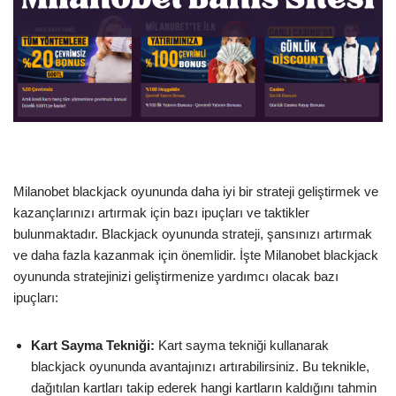
Milanobet blackjack oyununda daha iyi bir strateji geliştirmek ve
kazançlarınızı artırmak için bazı ipuçları ve taktikler
bulunmaktadır. Blackjack oyununda strateji, şansınızı artırmak
ve daha fazla kazanmak için önemlidir. İşte Milanobet blackjack
oyununda stratejinizi geliştirmenize yardımcı olacak bazı
ipuçları:
Kart Sayma Tekniği:
Kart sayma tekniği kullanarak
blackjack oyununda avantajınızı artırabilirsiniz. Bu teknikle,
dağıtılan kartları takip ederek hangi kartların kaldığını tahmin