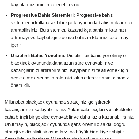
kayıplarınızı minimize edebilirsiniz.
Progressive Bahis Sistemleri:
Progressive bahis
sistemlerini kullanarak blackjack oyununda bahis miktarınızı
artırabilirsiniz. Bu sistemler, kazandıkça bahis miktarınızı
artırmayı ve kaybettiğinizde ise bahis miktarınızı azaltmayı
içerir.
Disiplinli Bahis Yönetimi:
Disiplinli bir bahis yönetimiyle
blackjack oyununda daha uzun süre oynayabilir ve
kazançlarınızı artırabilirsiniz. Kayıplarınızı telafi etmek için
acele etmek yerine, stratejinizi takip ederek sabırlı olmanız
önemlidir.
Milanobet blackjack oyununda stratejinizi geliştirerek,
kazançlarınızı katlayabilirsiniz. Yukarıdaki ipuçları ve taktiklerle
daha bilinçli bir şekilde oynayabilir ve daha fazla kazanabilirsiniz.
Unutmayın, blackjack oyununda şans önemli olsa da, doğru
strateji ve disiplinli bir oyun tarzı da büyük bir etkiye sahiptir.