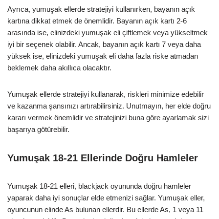
Ayrıca, yumuşak ellerde stratejiyi kullanırken, bayanın açık
kartına dikkat etmek de önemlidir. Bayanın açık kartı 2-6
arasında ise, elinizdeki yumuşak eli çiftlemek veya yükseltmek
iyi bir seçenek olabilir. Ancak, bayanın açık kartı 7 veya daha
yüksek ise, elinizdeki yumuşak eli daha fazla riske atmadan
beklemek daha akıllıca olacaktır.
Yumuşak ellerde stratejiyi kullanarak, riskleri minimize edebilir
ve kazanma şansınızı artırabilirsiniz. Unutmayın, her elde doğru
kararı vermek önemlidir ve stratejinizi buna göre ayarlamak sizi
başarıya götürebilir.
Yumuşak 18-21 Ellerinde Doğru Hamleler
Yumuşak 18-21 elleri, blackjack oyununda doğru hamleler
yaparak daha iyi sonuçlar elde etmenizi sağlar. Yumuşak eller,
oyuncunun elinde As bulunan ellerdir. Bu ellerde As, 1 veya 11