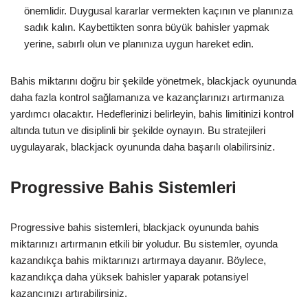
önemlidir. Duygusal kararlar vermekten kaçının ve planınıza
sadık kalın. Kaybettikten sonra büyük bahisler yapmak
yerine, sabırlı olun ve planınıza uygun hareket edin.
Bahis miktarını doğru bir şekilde yönetmek, blackjack oyununda
daha fazla kontrol sağlamanıza ve kazançlarınızı artırmanıza
yardımcı olacaktır. Hedeflerinizi belirleyin, bahis limitinizi kontrol
altında tutun ve disiplinli bir şekilde oynayın. Bu stratejileri
uygulayarak, blackjack oyununda daha başarılı olabilirsiniz.
Progressive Bahis Sistemleri
Progressive bahis sistemleri, blackjack oyununda bahis
miktarınızı artırmanın etkili bir yoludur. Bu sistemler, oyunda
kazandıkça bahis miktarınızı artırmaya dayanır. Böylece,
kazandıkça daha yüksek bahisler yaparak potansiyel
kazancınızı artırabilirsiniz.