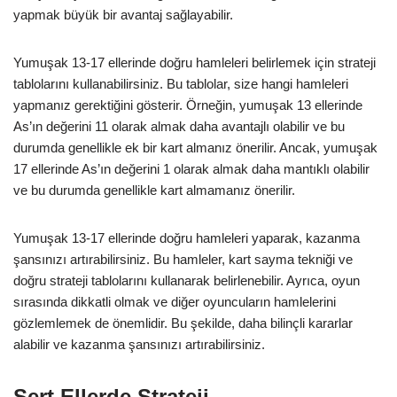
yapmak büyük bir avantaj sağlayabilir.
Yumuşak 13-17 ellerinde doğru hamleleri belirlemek için strateji
tablolarını kullanabilirsiniz. Bu tablolar, size hangi hamleleri
yapmanız gerektiğini gösterir. Örneğin, yumuşak 13 ellerinde
As’ın değerini 11 olarak almak daha avantajlı olabilir ve bu
durumda genellikle ek bir kart almanız önerilir. Ancak, yumuşak
17 ellerinde As’ın değerini 1 olarak almak daha mantıklı olabilir
ve bu durumda genellikle kart almamanız önerilir.
Yumuşak 13-17 ellerinde doğru hamleleri yaparak, kazanma
şansınızı artırabilirsiniz. Bu hamleler, kart sayma tekniği ve
doğru strateji tablolarını kullanarak belirlenebilir. Ayrıca, oyun
sırasında dikkatli olmak ve diğer oyuncuların hamlelerini
gözlemlemek de önemlidir. Bu şekilde, daha bilinçli kararlar
alabilir ve kazanma şansınızı artırabilirsiniz.
Sert Ellerde Strateji