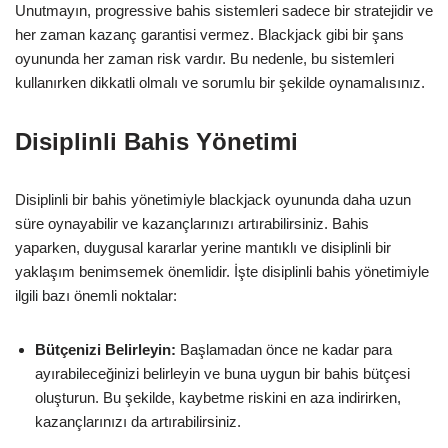
Unutmayın, progressive bahis sistemleri sadece bir stratejidir ve
her zaman kazanç garantisi vermez. Blackjack gibi bir şans
oyununda her zaman risk vardır. Bu nedenle, bu sistemleri
kullanırken dikkatli olmalı ve sorumlu bir şekilde oynamalısınız.
Disiplinli Bahis Yönetimi
Disiplinli bir bahis yönetimiyle blackjack oyununda daha uzun
süre oynayabilir ve kazançlarınızı artırabilirsiniz. Bahis
yaparken, duygusal kararlar yerine mantıklı ve disiplinli bir
yaklaşım benimsemek önemlidir. İşte disiplinli bahis yönetimiyle
ilgili bazı önemli noktalar:
Bütçenizi Belirleyin:
Başlamadan önce ne kadar para
ayırabileceğinizi belirleyin ve buna uygun bir bahis bütçesi
oluşturun. Bu şekilde, kaybetme riskini en aza indirirken,
kazançlarınızı da artırabilirsiniz.