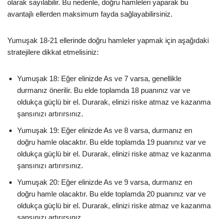
olarak sayılabilir. Bu nedenle, doğru hamleleri yaparak bu
avantajlı ellerden maksimum fayda sağlayabilirsiniz.
Yumuşak 18-21 ellerinde doğru hamleler yapmak için aşağıdaki
stratejilere dikkat etmelisiniz:
Yumuşak 18: Eğer elinizde As ve 7 varsa, genellikle
durmanız önerilir. Bu elde toplamda 18 puanınız var ve
oldukça güçlü bir el. Durarak, elinizi riske atmaz ve kazanma
şansınızı artırırsınız.
Yumuşak 19: Eğer elinizde As ve 8 varsa, durmanız en
doğru hamle olacaktır. Bu elde toplamda 19 puanınız var ve
oldukça güçlü bir el. Durarak, elinizi riske atmaz ve kazanma
şansınızı artırırsınız.
Yumuşak 20: Eğer elinizde As ve 9 varsa, durmanız en
doğru hamle olacaktır. Bu elde toplamda 20 puanınız var ve
oldukça güçlü bir el. Durarak, elinizi riske atmaz ve kazanma
şansınızı artırırsınız.