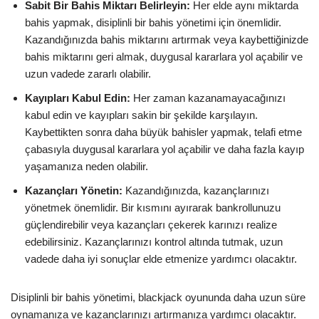
Sabit Bir Bahis Miktarı Belirleyin:
Her elde aynı miktarda
bahis yapmak, disiplinli bir bahis yönetimi için önemlidir.
Kazandığınızda bahis miktarını artırmak veya kaybettiğinizde
bahis miktarını geri almak, duygusal kararlara yol açabilir ve
uzun vadede zararlı olabilir.
Kayıpları Kabul Edin:
Her zaman kazanamayacağınızı
kabul edin ve kayıpları sakin bir şekilde karşılayın.
Kaybettikten sonra daha büyük bahisler yapmak, telafi etme
çabasıyla duygusal kararlara yol açabilir ve daha fazla kayıp
yaşamanıza neden olabilir.
Kazançları Yönetin:
Kazandığınızda, kazançlarınızı
yönetmek önemlidir. Bir kısmını ayırarak bankrollunuzu
güçlendirebilir veya kazançları çekerek karınızı realize
edebilirsiniz. Kazançlarınızı kontrol altında tutmak, uzun
vadede daha iyi sonuçlar elde etmenize yardımcı olacaktır.
Disiplinli bir bahis yönetimi, blackjack oyununda daha uzun süre
oynamanıza ve kazançlarınızı artırmanıza yardımcı olacaktır.