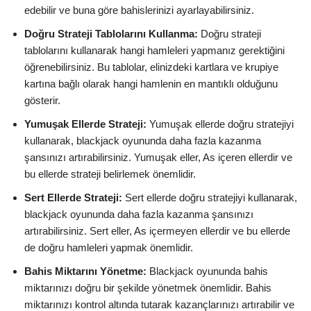
edebilir ve buna göre bahislerinizi ayarlayabilirsiniz.
Doğru Strateji Tablolarını Kullanma:
Doğru strateji
tablolarını kullanarak hangi hamleleri yapmanız gerektiğini
öğrenebilirsiniz. Bu tablolar, elinizdeki kartlara ve krupiye
kartına bağlı olarak hangi hamlenin en mantıklı olduğunu
gösterir.
Yumuşak Ellerde Strateji:
Yumuşak ellerde doğru stratejiyi
kullanarak, blackjack oyununda daha fazla kazanma
şansınızı artırabilirsiniz. Yumuşak eller, As içeren ellerdir ve
bu ellerde strateji belirlemek önemlidir.
Sert Ellerde Strateji:
Sert ellerde doğru stratejiyi kullanarak,
blackjack oyununda daha fazla kazanma şansınızı
artırabilirsiniz. Sert eller, As içermeyen ellerdir ve bu ellerde
de doğru hamleleri yapmak önemlidir.
Bahis Miktarını Yönetme:
Blackjack oyununda bahis
miktarınızı doğru bir şekilde yönetmek önemlidir. Bahis
miktarınızı kontrol altında tutarak kazançlarınızı artırabilir ve