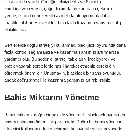
istisnalar da vardır. Örneğin, elinizde As ve 6 gibi bir
kombinasyon varsa, çoğu durumda bir kart daha çekmek
yerine, elinizi bölmek ve iki ayrı el olarak oynamak daha
mantıklı olabilir. Bu şekilde, daha fazla kazanma şansına sahip
olabilirsiniz.
Sert ellerde doğru stratejiyi kullanmak, blackjack oyununda daha
fazla kontrol sağlamanıza ve kazanma şansınızı artırmanıza
yardımcı olur. Bu nedenle, strateji tablolarını inceleyerek ve
pratik yaparak sert ellerde nasıl hareket etmeniz gerektiğini
öğrenmek önemlidir. Unutmayın, blackjack bir şans oyunudur,
ancak doğru strateji ile kazanma şansınızı artırabilirsiniz.
Bahis Miktarını Yönetme
Bahis miktarını doğru bir şekilde yönetmek, blackjack oyununda
başarılı olmanın önemli bir parçasıdır. Doğru bir bahis yönetimi
stratejisi kullanarak, kazançlarınızı katlayabilir ve uzun vadede