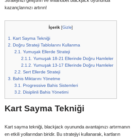
Stratejinizi geliştirin ve Milanobet blackjack oyununda
kazançlarınızı artırın!
İçerik
[
Gizle
]
1.
Kart Sayma Tekniği
2.
Doğru Strateji Tablolarını Kullanma
2.1.
Yumuşak Ellerde Strateji
2.1.1.
Yumuşak 18-21 Ellerinde Doğru Hamleler
2.1.2.
Yumuşak 13-17 Ellerinde Doğru Hamleler
2.2.
Sert Ellerde Strateji
3.
Bahis Miktarını Yönetme
3.1.
Progressive Bahis Sistemleri
3.2.
Disiplinli Bahis Yönetimi
Kart Sayma Tekniği
Kart sayma tekniği, blackjack oyununda avantajınızı artırmanın
en etkili yollarından biridir. Bu stratejiyi kullanarak, kartların