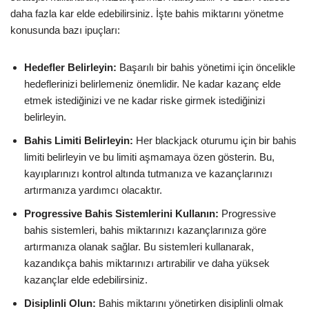
daha fazla kar elde edebilirsiniz. İşte bahis miktarını yönetme
konusunda bazı ipuçları:
Hedefler Belirleyin:
Başarılı bir bahis yönetimi için öncelikle
hedeflerinizi belirlemeniz önemlidir. Ne kadar kazanç elde
etmek istediğinizi ve ne kadar riske girmek istediğinizi
belirleyin.
Bahis Limiti Belirleyin:
Her blackjack oturumu için bir bahis
limiti belirleyin ve bu limiti aşmamaya özen gösterin. Bu,
kayıplarınızı kontrol altında tutmanıza ve kazançlarınızı
artırmanıza yardımcı olacaktır.
Progressive Bahis Sistemlerini Kullanın:
Progressive
bahis sistemleri, bahis miktarınızı kazançlarınıza göre
artırmanıza olanak sağlar. Bu sistemleri kullanarak,
kazandıkça bahis miktarınızı artırabilir ve daha yüksek
kazançlar elde edebilirsiniz.
Disiplinli Olun:
Bahis miktarını yönetirken disiplinli olmak