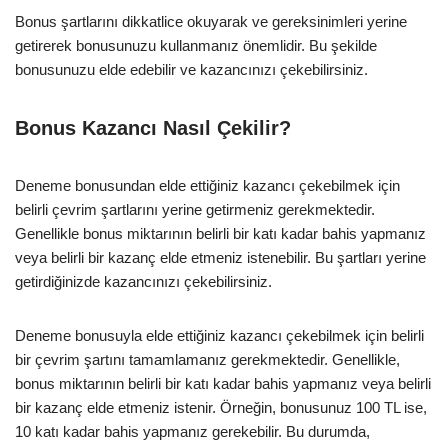
Bonus şartlarını dikkatlice okuyarak ve gereksinimleri yerine
getirerek bonusunuzu kullanmanız önemlidir. Bu şekilde
bonusunuzu elde edebilir ve kazancınızı çekebilirsiniz.
Bonus Kazancı Nasıl Çekilir?
Deneme bonusundan elde ettiğiniz kazancı çekebilmek için
belirli çevrim şartlarını yerine getirmeniz gerekmektedir.
Genellikle bonus miktarının belirli bir katı kadar bahis yapmanız
veya belirli bir kazanç elde etmeniz istenebilir. Bu şartları yerine
getirdiğinizde kazancınızı çekebilirsiniz.
Deneme bonusuyla elde ettiğiniz kazancı çekebilmek için belirli
bir çevrim şartını tamamlamanız gerekmektedir. Genellikle,
bonus miktarının belirli bir katı kadar bahis yapmanız veya belirli
bir kazanç elde etmeniz istenir. Örneğin, bonusunuz 100 TL ise,
10 katı kadar bahis yapmanız gerekebilir. Bu durumda,