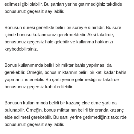
edilmesi gibi olabilir. Bu şartları yerine getirmediğiniz takdirde
bonusunuz geçersiz sayılabilir.
Bonusun süresi genellikle belirli bir süreyle sınırlıdır. Bu süre
içinde bonusu kullanmanız gerekmektedir. Aksi takdirde,
bonusunuz geçersiz hale gelebilir ve kullanma hakkınızı
kaybedebilirsiniz.
Bonus kullanımında belirli bir miktar bahis yapılması da
gerekebilir. Örneğin, bonus miktarının belirli bir katı kadar bahis
yapmanız istenebilir. Bu şartı yerine getirmediğiniz takdirde
bonusunuz geçersiz kabul edilebilir.
Bonusun kullanımında belirli bir kazanç elde etme şartı da
bulunabilir. Örneğin, bonus miktarının belirli bir oranda kazanç
elde edilmesi gerekebilir. Bu şartı yerine getirmediğiniz takdirde
bonusunuz geçersiz sayılabilir.