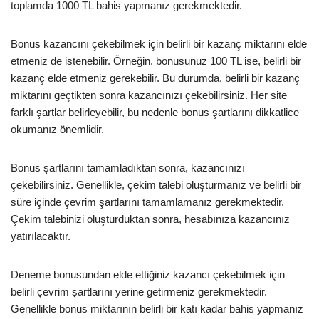
toplamda 1000 TL bahis yapmanız gerekmektedir.
Bonus kazancını çekebilmek için belirli bir kazanç miktarını elde
etmeniz de istenebilir. Örneğin, bonusunuz 100 TL ise, belirli bir
kazanç elde etmeniz gerekebilir. Bu durumda, belirli bir kazanç
miktarını geçtikten sonra kazancınızı çekebilirsiniz. Her site
farklı şartlar belirleyebilir, bu nedenle bonus şartlarını dikkatlice
okumanız önemlidir.
Bonus şartlarını tamamladıktan sonra, kazancınızı
çekebilirsiniz. Genellikle, çekim talebi oluşturmanız ve belirli bir
süre içinde çevrim şartlarını tamamlamanız gerekmektedir.
Çekim talebinizi oluşturduktan sonra, hesabınıza kazancınız
yatırılacaktır.
Deneme bonusundan elde ettiğiniz kazancı çekebilmek için
belirli çevrim şartlarını yerine getirmeniz gerekmektedir.
Genellikle bonus miktarının belirli bir katı kadar bahis yapmanız