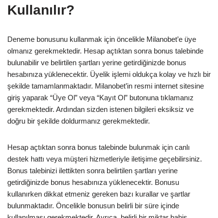
Kullanılır?
Deneme bonusunu kullanmak için öncelikle Milanobet’e üye
olmanız gerekmektedir. Hesap açtıktan sonra bonus talebinde
bulunabilir ve belirtilen şartları yerine getirdiğinizde bonus
hesabınıza yüklenecektir. Üyelik işlemi oldukça kolay ve hızlı bir
şekilde tamamlanmaktadır. Milanobet’in resmi internet sitesine
giriş yaparak “Üye Ol” veya “Kayıt Ol” butonuna tıklamanız
gerekmektedir. Ardından sizden istenen bilgileri eksiksiz ve
doğru bir şekilde doldurmanız gerekmektedir.
Hesap açtıktan sonra bonus talebinde bulunmak için canlı
destek hattı veya müşteri hizmetleriyle iletişime geçebilirsiniz.
Bonus talebinizi ilettikten sonra belirtilen şartları yerine
getirdiğinizde bonus hesabınıza yüklenecektir. Bonusu
kullanırken dikkat etmeniz gereken bazı kurallar ve şartlar
bulunmaktadır. Öncelikle bonusun belirli bir süre içinde
kullanılması gerekmektedir. Ayrıca, belirli bir miktar bahis