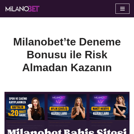
İçeriğe
geç
Milanobet’te Deneme
Bonusu ile Risk
Almadan Kazanın