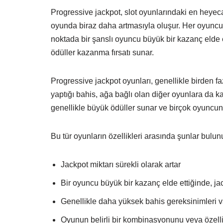
Progressive jackpot, slot oyunlarındaki en heyecan 
oyunda biraz daha artmasıyla oluşur. Her oyuncunu
noktada bir şanslı oyuncu büyük bir kazanç elde 
ödüller kazanma fırsatı sunar.
Progressive jackpot oyunları, genellikle birden fa
yaptığı bahis, ağa bağlı olan diğer oyunlara da ka
genellikle büyük ödüller sunar ve birçok oyuncunu
Bu tür oyunların özellikleri arasında şunlar bulun
Jackpot miktarı sürekli olarak artar
Bir oyuncu büyük bir kazanç elde ettiğinde, jack
Genellikle daha yüksek bahis gereksinimleri v
Oyunun belirli bir kombinasyonunu veya özelli