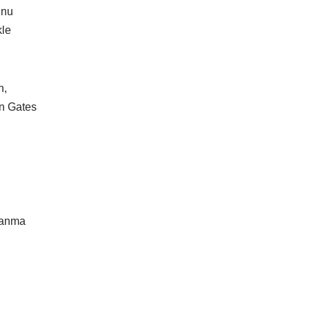
unu
kle
n,
an Gates
azanma