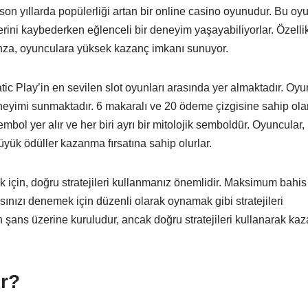
n yıllarda popülerliği artan bir online casino oyunudur. Bu oy
rini kaybederken eğlenceli bir deneyim yaşayabiliyorlar. Özelli
nanza, oyunculara yüksek kazanç imkanı sunuyor.
c Play’in en sevilen slot oyunları arasında yer almaktadır. Oyu
neyimi sunmaktadır. 6 makaralı ve 20 ödeme çizgisine sahip ol
bol yer alır ve her biri ayrı bir mitolojik semboldür. Oyuncular,
üyük ödüller kazanma fırsatına sahip olurlar.
için, doğru stratejileri kullanmanız önemlidir. Maksimum bahis
sınızı denemek için düzenli olarak oynamak gibi stratejileri
 şans üzerine kuruludur, ancak doğru stratejileri kullanarak k
ir?