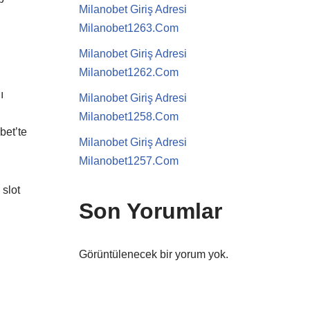
Milanobet Giriş Adresi
Milanobet1263.Com
Milanobet Giriş Adresi
Milanobet1262.Com
ı
Milanobet Giriş Adresi
Milanobet1258.Com
bet’te
Milanobet Giriş Adresi
Milanobet1257.Com
 slot
Son Yorumlar
Görüntülenecek bir yorum yok.