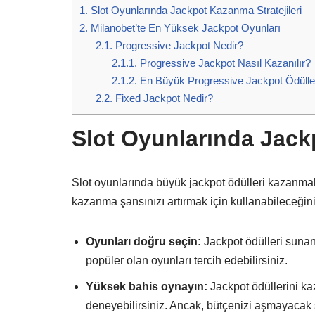
1.
Slot Oyunlarında Jackpot Kazanma Stratejileri
2.
Milanobet’te En Yüksek Jackpot Oyunları
2.1.
Progressive Jackpot Nedir?
2.1.1.
Progressive Jackpot Nasıl Kazanılır?
2.1.2.
En Büyük Progressive Jackpot Ödülle
2.2.
Fixed Jackpot Nedir?
Slot Oyunlarında Jackp
Slot oyunlarında büyük jackpot ödülleri kazanmak iç
kazanma şansınızı artırmak için kullanabileceğiniz
Oyunları doğru seçin:
Jackpot ödülleri sunan
popüler olan oyunları tercih edebilirsiniz.
Yüksek bahis oynayın:
Jackpot ödüllerini ka
deneyebilirsiniz. Ancak, bütçenizi aşmayacak