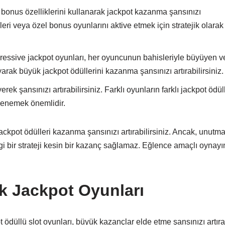
bonus özelliklerini kullanarak jackpot kazanma şansınızı
leri veya özel bonus oyunlarını aktive etmek için stratejik olarak
essive jackpot oyunları, her oyuncunun bahisleriyle büyüyen 
arak büyük jackpot ödüllerini kazanma şansınızı artırabilirsiniz.
rek şansınızı artırabilirsiniz. Farklı oyunların farklı jackpot ödül
ı denemek önemlidir.
jackpot ödülleri kazanma şansınızı artırabilirsiniz. Ancak, unutma
i bir strateji kesin bir kazanç sağlamaz. Eğlence amaçlı oynayı
k Jackpot Oyunları
ödüllü slot oyunları, büyük kazançlar elde etme şansınızı artır