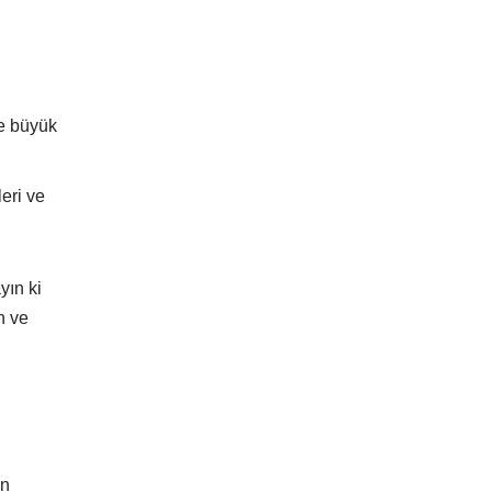
ve büyük
leri ve
yın ki
n ve
an