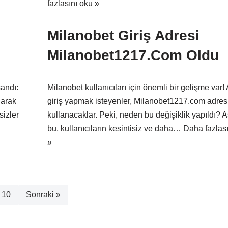
fazlasını oku »
Milanobet Giriş Adresi
Milanobet1217.Com Oldu
şandı:
Milanobet kullanıcıları için önemli bir gelişme var! 
larak
giriş yapmak isteyenler, Milanobet1217.com adres
sizler
kullanacaklar. Peki, neden bu değişiklik yapıldı? A
bu, kullanıcıların kesintisiz ve daha…
Daha fazlası
»
10
Sonraki »