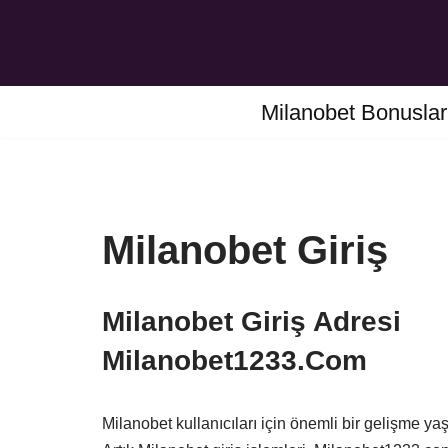
İçeriğe
geç
Milanobet Bonuslar
Milanobet Giriş
Milanobet Giriş Adresi
Milanobet1233.Com
Milanobet kullanıcıları için önemli bir gelişme ya