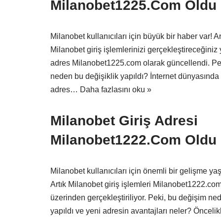
Milanobet1225.Com Oldu
Milanobet kullanıcıları için büyük bir haber var! Ar
Milanobet giriş işlemlerinizi gerçekleştireceğiniz 
adres Milanobet1225.com olarak güncellendi. Pe
neden bu değişiklik yapıldı? İnternet dünyasında
adres…
Daha fazlasını oku »
Milanobet Giriş Adresi
Milanobet1222.Com Oldu
Milanobet kullanıcıları için önemli bir gelişme ya
Artık Milanobet giriş işlemleri Milanobet1222.co
üzerinden gerçekleştiriliyor. Peki, bu değişim ne
yapıldı ve yeni adresin avantajları neler? Öncelik