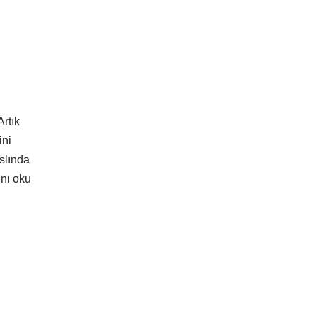
Artık
ini
slında
nı oku