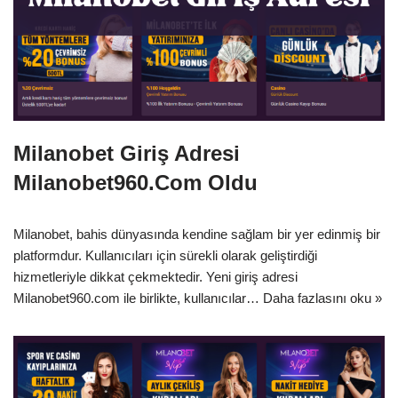
Milanobet Giriş Adresi
Milanobet960.Com Oldu
Milanobet, bahis dünyasında kendine sağlam bir yer edinmiş bir
platformdur. Kullanıcıları için sürekli olarak geliştirdiği
hizmetleriyle dikkat çekmektedir. Yeni giriş adresi
Milanobet960.com ile birlikte, kullanıcılar…
Daha fazlasını oku »