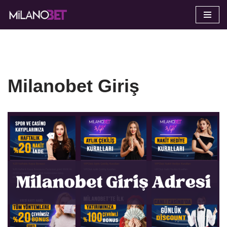
İçeriğe
geç
Milanobet Giriş