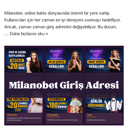
Milanobet, online bahis dünyasında önemli bir yere sahip.
Kullanıcıları için her zaman en iyi deneyimi sunmayı hedefliyor.
Ancak, zaman zaman giriş adresleri değişebiliyor. Bu durum,
…
Daha fazlasını oku »