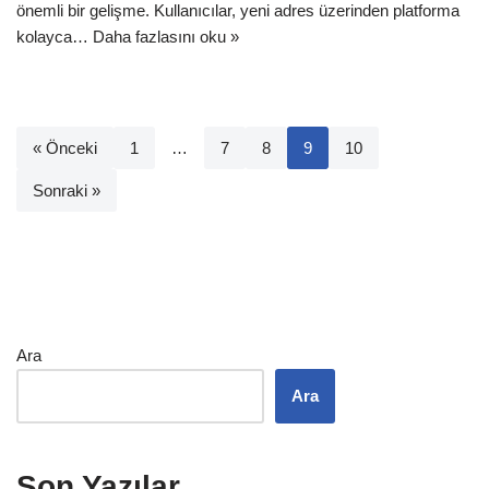
önemli bir gelişme. Kullanıcılar, yeni adres üzerinden platforma
kolayca…
Daha fazlasını oku »
« Önceki
1
…
7
8
9
10
Sonraki »
Ara
Ara
Son Yazılar